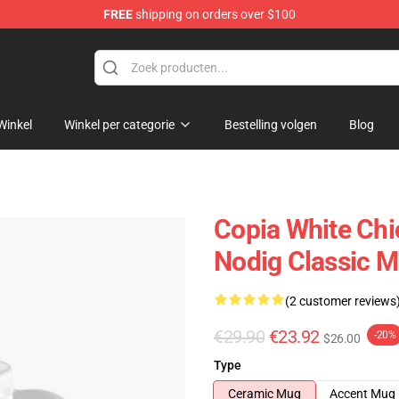
FREE
shipping on orders over $100
tore
Winkel
Winkel per categorie
Bestelling volgen
Blog
Copia White Chi
Nodig Classic 
(2 customer reviews
€29.90
€23.92
-20%
$26.00
Type
Ceramic Mug
Accent Mug