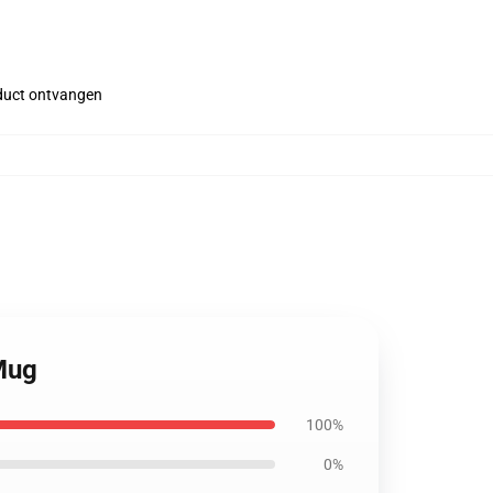
roduct ontvangen
 Mug
100%
0%