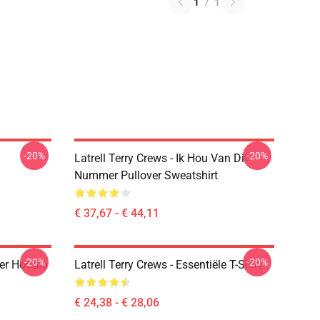
1
/
1
-20%
-20%
Latrell Terry Crews - Ik Hou Van Dit
Nummer Pullover Sweatshirt
€ 37,67 - € 44,11
-20%
-20%
ver Hoodie
Latrell Terry Crews - Essentiële T-Shirt
€ 24,38 - € 28,06