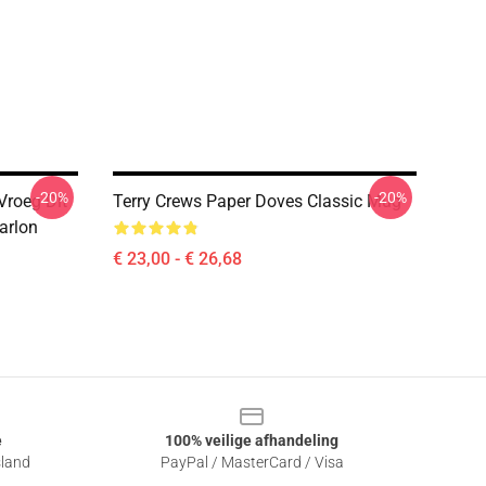
-20%
-20%
Vroeg Dit
Terry Crews Paper Doves Classic Mug
arlon
€ 23,00 - € 26,68
e
100% veilige afhandeling
sland
PayPal / MasterCard / Visa