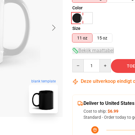
Color
Size
11 oz
15 oz
Bekijk maattabel
Quantity
TOE
Deze uitverkoop eindigt 
blank template
Deliver to United States
Cost to ship:
$6.99
Standard - Order today to g