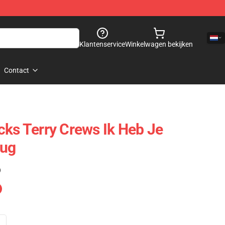
Klantenservice
Winkelwagen bekijken
Contact
cks Terry Crews Ik Heb Je
Mug
)