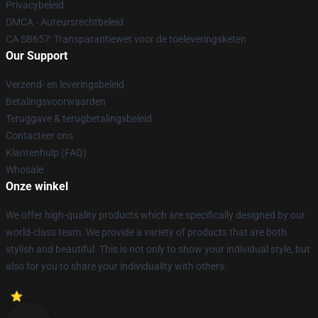
Privacybeleid
DMCA - Auteursrechtbeleid
CA SB657: Transparantiewet voor de toeleveringsketen
Our Support
Verzend- en leveringsbeleid
Betalingsvoorwaarden
Teruggave & terugbetalingsbeleid
Contacteer ons
Klantenhulp (FAQ)
Whosale
Onze winkel
We offer high-quality products which are specifically designed by our
world-class team. We provide a variety of products that are both
stylish and beautiful. This is not only to show your individual style, but
also for you to share your individuality with others.