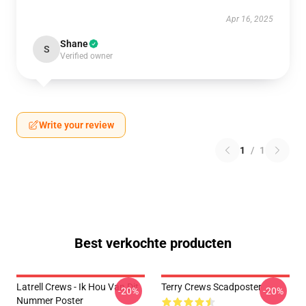
Apr 16, 2025
Shane
S
Verified owner
Write your review
1
/
1
Best verkochte producten
Latrell Crews - Ik Hou Van Dit
Terry Crews Scadposter
-20%
-20%
Nummer Poster