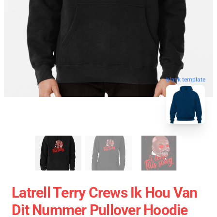
blank template
Latrell Terry Crews Ik Hou Van
Dit Nummer Pullover Hoodie