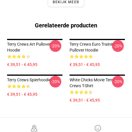
BEKIJK MEER
Gerelateerde producten
Terry Crews Art Pullover
Terry Crews Euro Training
-20%
-20%
Hoodie
Pullover Hoodie
€ 39,51 - € 45,95
€ 39,51 - € 45,95
Terry Crews Spierhoodie
White Chicks Movie Terry
-20%
-20%
Crews T-Shirt
€ 39,51 - € 45,95
€ 39,51 - € 45,95
Footer