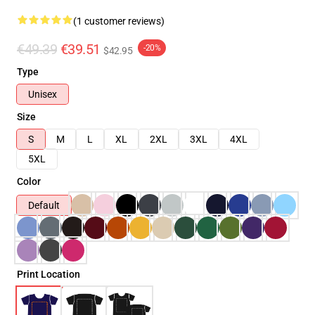
(1 customer reviews)
€49.39
€39.51
-20%
$42.95
Type
Unisex
Size
S
M
L
XL
2XL
3XL
4XL
5XL
Color
Default
Print Location