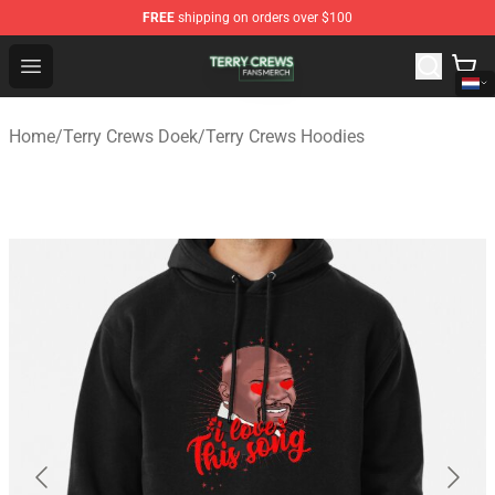
FREE
shipping on orders over $100
Terry Crews Shop - Official Terry Crews Merchandise Stor
Open menu
Home
/
Terry Crews Doek
/
Terry Crews Hoodies