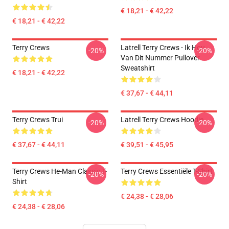
€ 18,21 - € 42,22
€ 18,21 - € 42,22
Terry Crews
Latrell Terry Crews - Ik Hou
-20%
-20%
Van Dit Nummer Pullover
Sweatshirt
€ 18,21 - € 42,22
€ 37,67 - € 44,11
Terry Crews Trui
Latrell Terry Crews Hoodie
-20%
-20%
€ 37,67 - € 44,11
€ 39,51 - € 45,95
Terry Crews He-Man Classic T-
Terry Crews Essentiële T-Shirt
-20%
-20%
Shirt
€ 24,38 - € 28,06
€ 24,38 - € 28,06