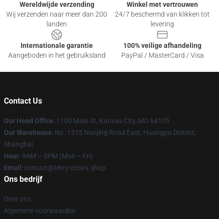
Wereldwijde verzending
Winkel met vertrouwen
Wij verzenden naar meer dan 200
24/7 beschermd van klikken tot
landen
levering
Internationale garantie
100% veilige afhandeling
Aangeboden in het gebruiksland
PayPal / MasterCard / Visa
Contact Us
Our Head Office
: 1100 Main St, Kansas City, MO 64105
Our Warehouse
: No. 1515 Nanjing Road East, Huangpu District,
Shanghai
Hour
: 9AM – 5PM (Mon – Fri)
Email
: contact@terry-crews.shop
Ons bedrijf
Over ons
Algemene voorwaarden