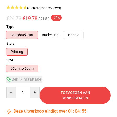
(3 customer reviews)
€24.73
€19.78
-20%
$21.50
Type
Snapback Hat
Bucket Hat
Beanie
Style
Printing
Size
56cm to 60cm
Bekijk maattabel
Quantity
TOEVOEGEN AAN
WINKELWAGEN
Deze uitverkoop eindigt over
01
:
04
:
55