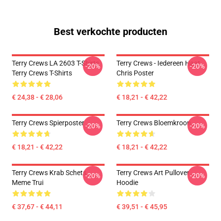
Best verkochte producten
Terry Crews LA 2603 T-Shirts
Terry Crews - Iedereen Haat
-20%
-20%
Terry Crews T-Shirts
Chris Poster
€ 24,38 - € 28,06
€ 18,21 - € 42,22
Terry Crews Spierposter
Terry Crews Bloemkroon
-20%
-20%
€ 18,21 - € 42,22
€ 18,21 - € 42,22
Terry Crews Krab Schets
Terry Crews Art Pullover
-20%
-20%
Meme Trui
Hoodie
€ 37,67 - € 44,11
€ 39,51 - € 45,95