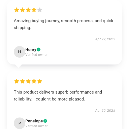
Amazing buying journey, smooth process, and quick
shipping.
Apr 22, 2025
Henry
H
Verified owner
This product delivers superb performance and
reliability; I couldn’t be more pleased.
Apr 20, 2025
Penelope
P
Verified owner