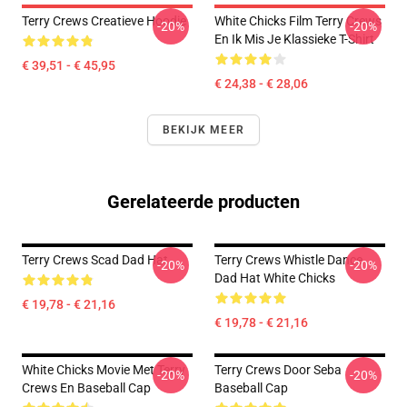
Terry Crews Creatieve Hoodie
White Chicks Film Terry Crews
-20%
-20%
En Ik Mis Je Klassieke T-Shirt
€ 39,51 - € 45,95
€ 24,38 - € 28,06
BEKIJK MEER
Gerelateerde producten
Terry Crews Scad Dad Hat
Terry Crews Whistle Dance
-20%
-20%
Dad Hat White Chicks
€ 19,78 - € 21,16
€ 19,78 - € 21,16
White Chicks Movie Met Terry
Terry Crews Door Seba
-20%
-20%
Crews En Baseball Cap
Baseball Cap