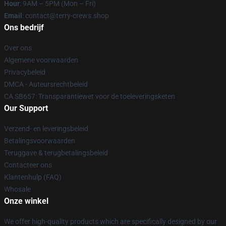
Hour
: 9AM – 5PM (Mon – Fri)
Email
: contact@terry-crews.shop
Ons bedrijf
Over ons
Algemene voorwaarden
Privacybeleid
DMCA - Auteursrechtbeleid
CA SB657: Transparantiewet voor de toeleveringsketen
Our Support
Verzend- en leveringsbeleid
Betalingsvoorwaarden
Teruggave & terugbetalingsbeleid
Contacteer ons
Klantenhulp (FAQ)
Whosale
Onze winkel
We offer high-quality products which are specifically designed by our