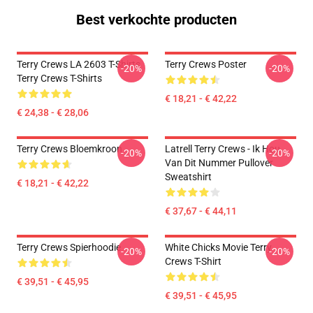
Best verkochte producten
Terry Crews LA 2603 T-Shirts
Terry Crews Poster
-20%
-20%
Terry Crews T-Shirts
€ 18,21 - € 42,22
€ 24,38 - € 28,06
Terry Crews Bloemkroon
Latrell Terry Crews - Ik Hou
-20%
-20%
Van Dit Nummer Pullover
Sweatshirt
€ 18,21 - € 42,22
€ 37,67 - € 44,11
Terry Crews Spierhoodie
White Chicks Movie Terry
-20%
-20%
Crews T-Shirt
€ 39,51 - € 45,95
€ 39,51 - € 45,95