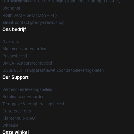
Our Warehouse
: No. 1515 Nanjing Road East, Huangpu District,
Shanghai
Hour
: 9AM – 5PM (Mon – Fri)
Email
: contact@terry-crews.shop
Ons bedrijf
Over ons
Algemene voorwaarden
Privacybeleid
DMCA - Auteursrechtbeleid
CA SB657: Transparantiewet voor de toeleveringsketen
Our Support
Verzend- en leveringsbeleid
Betalingsvoorwaarden
Teruggave & terugbetalingsbeleid
Contacteer ons
Klantenhulp (FAQ)
Whosale
Onze winkel