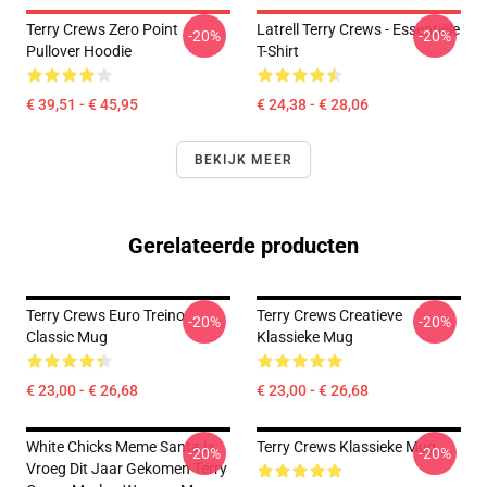
Terry Crews Zero Point
Latrell Terry Crews - Essentiële
-20%
-20%
Pullover Hoodie
T-Shirt
€ 39,51 - € 45,95
€ 24,38 - € 28,06
BEKIJK MEER
Gerelateerde producten
Terry Crews Euro Treino
Terry Crews Creatieve
-20%
-20%
Classic Mug
Klassieke Mug
€ 23,00 - € 26,68
€ 23,00 - € 26,68
White Chicks Meme Santa Is
Terry Crews Klassieke Mug
-20%
-20%
Vroeg Dit Jaar Gekomen Terry