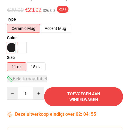
€29.90
€23.92
-20%
$26.00
Type
Ceramic Mug
Accent Mug
Color
Size
11 oz
15 oz
Bekijk maattabel
Quantity
TOEVOEGEN AAN
WINKELWAGEN
Deze uitverkoop eindigt over
02
:
04
:
54