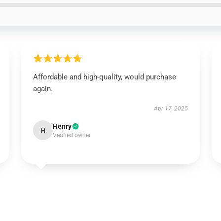
Affordable and high-quality, would purchase
again.
Apr 17, 2025
Henry
H
Verified owner