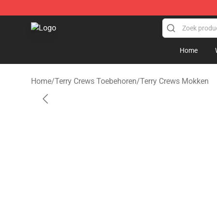
Terry Crews Shop - Official Terry Crews Merchandise S
Home
Home
/
Terry Crews Toebehoren
/
Terry Crews Mokken