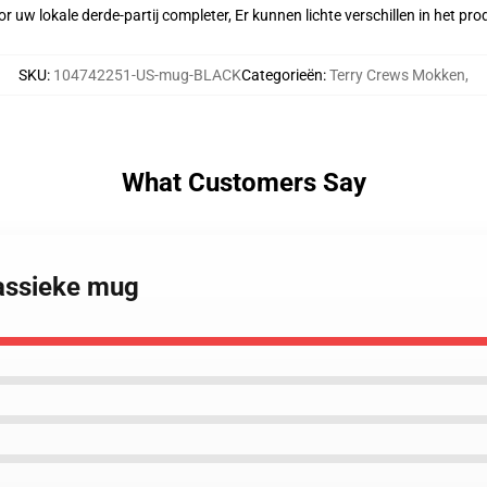
r uw lokale derde-partij completer, Er kunnen lichte verschillen in het p
SKU
:
104742251-US-mug-BLACK
Categorieën
:
Terry Crews Mokken
,
What Customers Say
lassieke mug