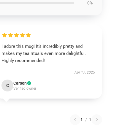
0%
I adore this mug! It’s incredibly pretty and
makes my tea rituals even more delightful.
Highly recommended!
Apr 17, 2025
Carson
C
Verified owner
1
/
1