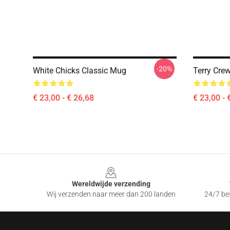
-20%
White Chicks Classic Mug
Terry Cre
€ 23,00 - € 26,68
€ 23,00 - 
Footer
Wereldwijde verzending
Wij verzenden naar meer dan 200 landen
24/7 bes