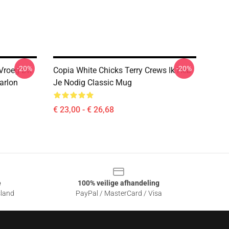
-20%
-20%
Vroeg Dit
Copia White Chicks Terry Crews Ik Heb
arlon
Je Nodig Classic Mug
€ 23,00 - € 26,68
e
100% veilige afhandeling
sland
PayPal / MasterCard / Visa