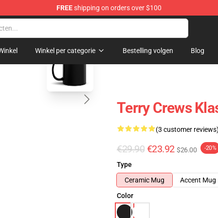
FREE
shipping on orders over $100
tore
blank template
Winkel
Winkel per categorie
Bestelling volgen
Blog
Terry Crews Kla
(3 customer reviews
€29.90
€23.92
-20%
$26.00
Type
Ceramic Mug
Accent Mug
Color