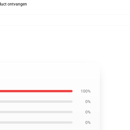
roduct ontvangen
100%
0%
0%
0%