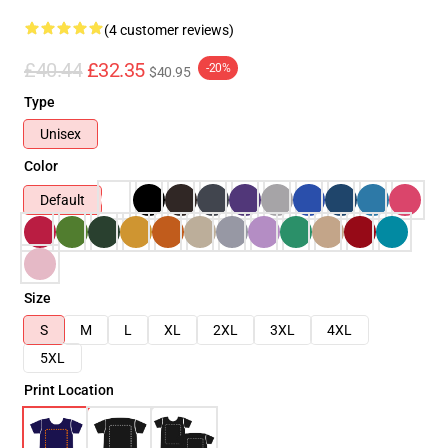
(4 customer reviews)
£40.44
£32.35
-20%
$40.95
Type
Unisex
Color
Default
Size
S
M
L
XL
2XL
3XL
4XL
5XL
Print Location