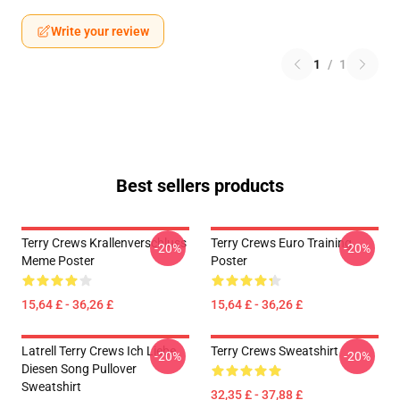
Write your review
1
/
1
Best sellers products
Terry Crews Krallenverschluss
Terry Crews Euro Training
-20%
-20%
Meme Poster
Poster
15,64 £ - 36,26 £
15,64 £ - 36,26 £
Latrell Terry Crews Ich Liebe
Terry Crews Sweatshirt
-20%
-20%
Diesen Song Pullover
Sweatshirt
32,35 £ - 37,88 £