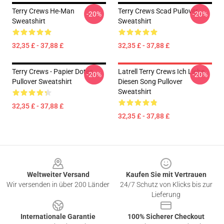
Terry Crews He-Man
Terry Crews Scad Pullover
-20%
-20%
Sweatshirt
Sweatshirt
32,35 £ - 37,88 £
32,35 £ - 37,88 £
Terry Crews - Papier Dotes
Latrell Terry Crews Ich Liebe
-20%
-20%
Pullover Sweatshirt
Diesen Song Pullover
Sweatshirt
32,35 £ - 37,88 £
32,35 £ - 37,88 £
Footer
Weltweiter Versand
Kaufen Sie mit Vertrauen
Wir versenden in über 200 Länder
24/7 Schutz von Klicks bis zur
Lieferung
Internationale Garantie
100% Sicherer Checkout