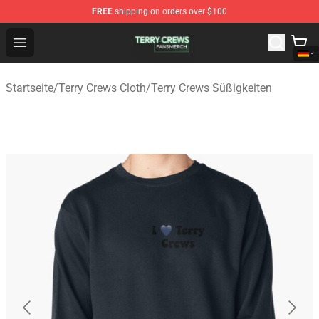
FREE
shipping on orders over $100
Terry Crews Shop - Official Terry Crews Merchandise Stor
Open menu
Startseite
/
Terry Crews Cloth
/
Terry Crews Süßigkeiten