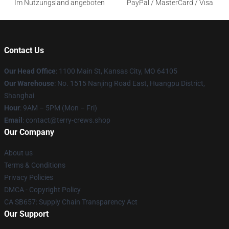
Im Nutzungsland angeboten
PayPal / MasterCard / Visa
Contact Us
Our Head Office
: 1100 Main St, Kansas City, MO 64105
Our Warehouse
: No. 1515 Nanjing Road East, Huangpu District,
Shanghai
Hour
: 9AM – 5PM (Mon – Fri)
Email
: contact@terry-crews.shop
Our Company
About us
Terms & Conditions
Privacy Policies
DMCA - Copyright Policy
CA SB657: Supply Chain Transparency Act
Our Support