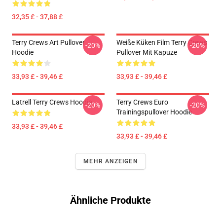
32,35 £ - 37,88 £
Terry Crews Art Pullover
Weiße Küken Film Terry Crews
-20%
-20%
Hoodie
Pullover Mit Kapuze
33,93 £ - 39,46 £
33,93 £ - 39,46 £
Latrell Terry Crews Hoodie
Terry Crews Euro
-20%
-20%
Trainingspullover Hoodie
33,93 £ - 39,46 £
33,93 £ - 39,46 £
MEHR ANZEIGEN
Ähnliche Produkte