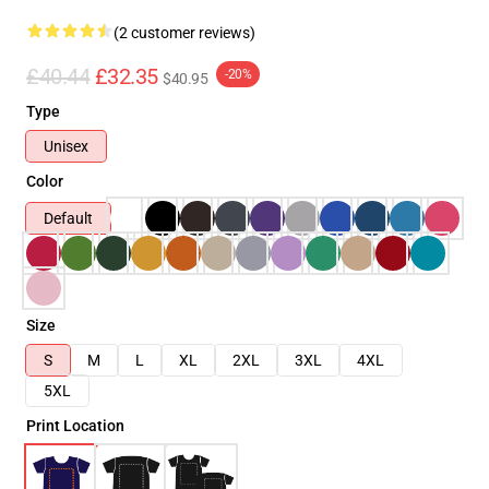
(2 customer reviews)
£40.44
£32.35
-20%
$40.95
Type
Unisex
Color
Default
Size
S
M
L
XL
2XL
3XL
4XL
5XL
Print Location