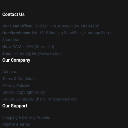
Contact Us
Our Head Office
: 1100 Main St, Kansas City, MO 64105
Our Warehouse
: No. 1515 Nanjing Road East, Huangpu District,
Shanghai
Hour
: 9AM – 5PM (Mon – Fri)
Email
: contact@terry-crews.shop
Our Company
About us
Terms & Conditions
Privacy Policies
DMCA - Copyright Policy
CA SB657: Supply Chain Transparency Act
Our Support
Shipping & Delivery Policies
Payment Terms