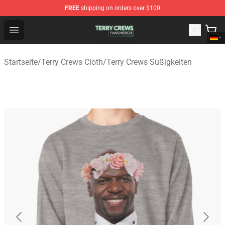
FREE
shipping on orders over $100
Terry Crews Shop - Official Terry Crews Merchandise Stor
Open menu
Startseite
/
Terry Crews Cloth
/
Terry Crews Süßigkeiten