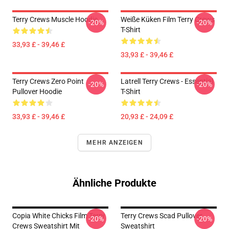
Terry Crews Muscle Hoodie
Weiße Küken Film Terry Crews
-20%
-20%
T-Shirt
33,93 £ - 39,46 £
33,93 £ - 39,46 £
Terry Crews Zero Point
Latrell Terry Crews - Essential
-20%
-20%
Pullover Hoodie
T-Shirt
33,93 £ - 39,46 £
20,93 £ - 24,09 £
MEHR ANZEIGEN
Ähnliche Produkte
Copia White Chicks Film Terry
Terry Crews Scad Pullover
-20%
-20%
Crews Sweatshirt Mit
Sweatshirt