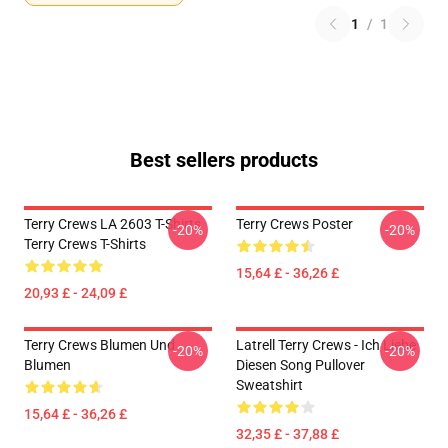
1
/
1
Best sellers products
Terry Crews LA 2603 T-Shirts
Terry Crews Poster
-20%
-20%
Terry Crews T-Shirts
15,64 £ - 36,26 £
20,93 £ - 24,09 £
Terry Crews Blumen Und
Latrell Terry Crews - Ich Liebe
-20%
-20%
Blumen
Diesen Song Pullover
Sweatshirt
15,64 £ - 36,26 £
32,35 £ - 37,88 £