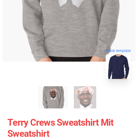
blank template
Terry Crews Sweatshirt Mit
Sweatshirt