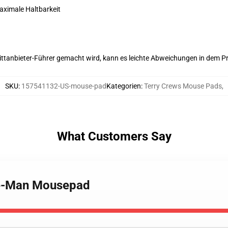
maximale Haltbarkeit
 Drittanbieter-Führer gemacht wird, kann es leichte Abweichungen in dem P
SKU
:
157541132-US-mouse-pad
Kategorien
:
Terry Crews Mouse Pads
,
What Customers Say
He-Man Mousepad