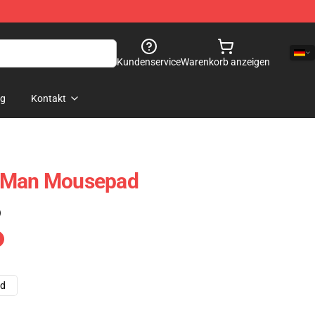
Kundenservice
Warenkorb anzeigen
og
Kontakt
e-Man Mousepad
)
ad