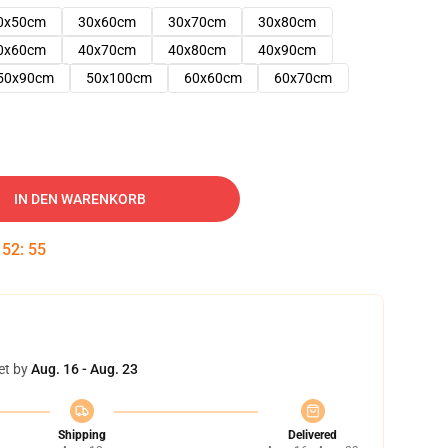
0x50cm
30x60cm
30x70cm
30x80cm
0x60cm
40x70cm
40x80cm
40x90cm
50x90cm
50x100cm
60x60cm
60x70cm
IN DEN WARENKORB
:
52
:
54
et by
Aug. 16 - Aug. 23
Shipping
Delivered