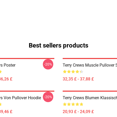
Best sellers products
-20%
ws Poster
Terry Crews Muscle Pullover 
36,26 £
32,35 £ - 37,88 £
-20%
ws Von Pullover Hoodie
Terry Crews Blumen Klassisch
39,46 £
20,93 £ - 24,09 £