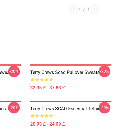
1
/
1
-20%
-20%
Sweatshirt
Terry Crews Scad Pullover Sweatshirt
32,35 £ - 37,88 £
-20%
-20%
es T-Shirt
Terry Crews SCAD Essential T-Shirt
20,93 £ - 24,09 £