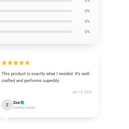
0%
0%
0%
0%
This product is exactly what I needed. It's well-
crafted and performs superbly.
Apr 16, 2025
Zoe
Z
Verified owner