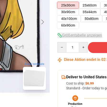
25x30cm
25x60cm
3
30x90cm
35x44cm
4
40x100cm
50x80cm
60x90cm
Größentabelle anzeigen
Quantity
Diese Aktion endet in
02
blank template
Deliver to United States
Cost to ship:
$6.99
Standard - Order today to g
Production