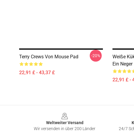
-20%
Terry Crews Von Mouse Pad
Weiße Kük
Ein Neger
22,91 £ - 43,37 £
22,91 £ - 
Footer
Weltweiter Versand
K
Wir versenden in über 200 Länder
24/7 Sch