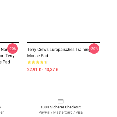
-20%
-20%
s Namen In
Terry Crews Europäisches Training
Von Terry
Mouse Pad
e Pad
22,91 £ - 43,37 £
e
100% Sicherer Checkout
ten
PayPal / MasterCard / Visa