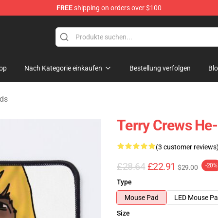
FREE
shipping on orders over $100
tore
op
Nach Kategorie einkaufen
Bestellung verfolgen
Bl
ads
Terry Crews H
(3 customer reviews
£28.64
£22.91
-20%
$29.00
Type
Mouse Pad
LED Mouse P
Size