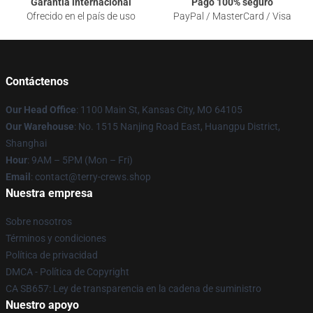
Garantía internacional
Pago 100% seguro
Ofrecido en el país de uso
PayPal / MasterCard / Visa
Contáctenos
Our Head Office
: 1100 Main St, Kansas City, MO 64105
Our Warehouse
: No. 1515 Nanjing Road East, Huangpu District,
Shanghai
Hour
: 9AM – 5PM (Mon – Fri)
Email
: contact@terry-crews.shop
Nuestra empresa
Sobre nosotros
Términos y condiciones
Política de privacidad
DMCA - Política de Copyright
CA SB657: Ley de transparencia en la cadena de suministro
Nuestro apoyo