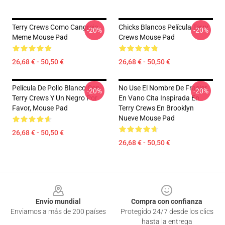
Terry Crews Como Cangrejo
Chicks Blancos Película Terry
-20%
-20%
Meme Mouse Pad
Crews Mouse Pad
26,68 € - 50,50 €
26,68 € - 50,50 €
Película De Pollo Blanco Con
No Use El Nombre De Frasier
-20%
-20%
Terry Crews Y Un Negro Por
En Vano Cita Inspirada En
Favor, Mouse Pad
Terry Crews En Brooklyn
Nueve Mouse Pad
26,68 € - 50,50 €
26,68 € - 50,50 €
Footer
Envío mundial
Compra con confianza
Enviamos a más de 200 países
Protegido 24/7 desde los clics
hasta la entrega