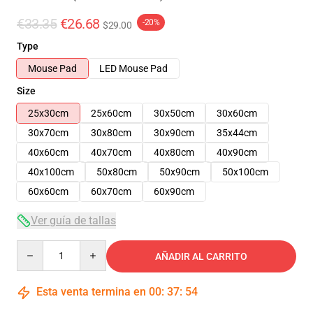
€33.35
€26.68
-20%
$29.00
Type
Mouse Pad
LED Mouse Pad
Size
25x30cm
25x60cm
30x50cm
30x60cm
30x70cm
30x80cm
30x90cm
35x44cm
40x60cm
40x70cm
40x80cm
40x90cm
40x100cm
50x80cm
50x90cm
50x100cm
60x60cm
60x70cm
60x90cm
Ver guía de tallas
Quantity
AÑADIR AL CARRITO
Esta venta termina en
00
:
37
:
54