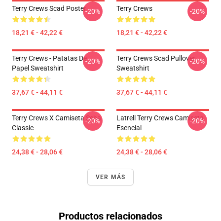
Terry Crews Scad Poster
Terry Crews
-20%
-20%
18,21 € - 42,22 €
18,21 € - 42,22 €
Terry Crews - Patatas De
Terry Crews Scad Pullover
-20%
-20%
Papel Sweatshirt
Sweatshirt
37,67 € - 44,11 €
37,67 € - 44,11 €
Terry Crews X Camiseta Seba
Latrell Terry Crews Camiseta
-20%
-20%
Classic
Esencial
24,38 € - 28,06 €
24,38 € - 28,06 €
VER MÁS
Productos relacionados