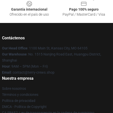
Garantía internacional
Pago 100% seguro
Ofrecido en el país de uso
PayPal / MasterCard / Visa
Contáctenos
Our Head Office
: 1100 Main St, Kansas City, MO 64105
Our Warehouse
: No. 1515 Nanjing Road East, Huangpu District,
Shanghai
Hour
: 9AM – 5PM (Mon – Fri)
Email
: contact@terry-crews.shop
Nuestra empresa
Sobre nosotros
Términos y condiciones
Política de privacidad
DMCA - Política de Copyright
CA SB657: Ley de transparencia en la cadena de suministro