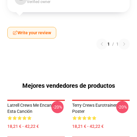
Verified owner
Write your review
1
/
1
Mejores vendedores de productos
Latrell Crews Me Encanta
Terry Crews Eurotrainer
-20%
-20%
Esta Canción
Poster
18,21 € - 42,22 €
18,21 € - 42,22 €