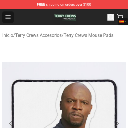
FREE
shipping on orders over $100
Terry Crews Shop - Official Terry Crews Merchandise Stor
Open menu
Inicio
/
Terry Crews Accesorios
/
Terry Crews Mouse Pads