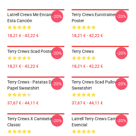
Latrell Crews Me Encanta
Terry Crews Eurotrainer
-20%
-20%
Esta Canción
Poster
18,21 € - 42,22 €
18,21 € - 42,22 €
Terry Crews Scad Poster
Terry Crews
-20%
-20%
18,21 € - 42,22 €
18,21 € - 42,22 €
Terry Crews - Patatas De
Terry Crews Scad Pullover
-20%
-20%
Papel Sweatshirt
Sweatshirt
37,67 € - 44,11 €
37,67 € - 44,11 €
Terry Crews X Camiseta Seba
Latrell Terry Crews Camiseta
-20%
-20%
Classic
Esencial