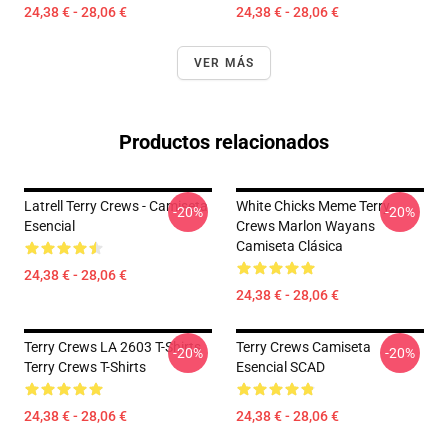
24,38 € - 28,06 €
24,38 € - 28,06 €
VER MÁS
Productos relacionados
Latrell Terry Crews - Camiseta
White Chicks Meme Terry
-20%
-20%
Esencial
Crews Marlon Wayans
Camiseta Clásica
24,38 € - 28,06 €
24,38 € - 28,06 €
Terry Crews LA 2603 T-Shirts
Terry Crews Camiseta
-20%
-20%
Terry Crews T-Shirts
Esencial SCAD
24,38 € - 28,06 €
24,38 € - 28,06 €