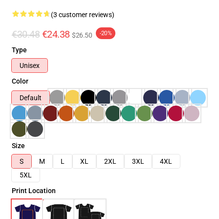
(3 customer reviews)
€30.48
€24.38
-20%
$26.50
Type
Unisex
Color
Default
Size
S
M
L
XL
2XL
3XL
4XL
5XL
Print Location