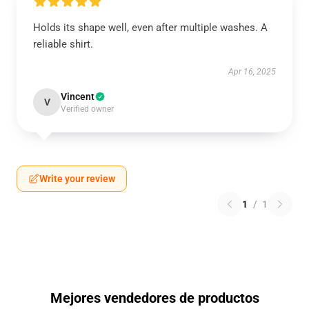
Holds its shape well, even after multiple washes. A
reliable shirt.
Apr 16, 2025
Vincent
V
Verified owner
Write your review
1
/
1
Mejores vendedores de productos