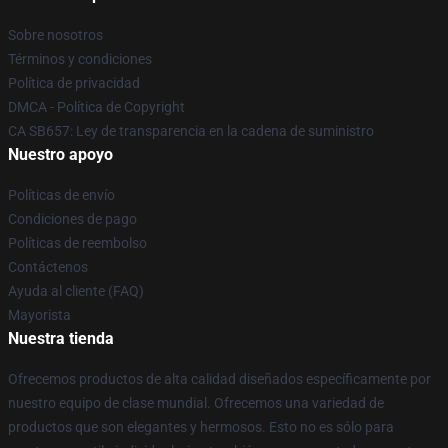
Sobre nosotros
Términos y condiciones
Política de privacidad
DMCA - Política de Copyright
CA SB657: Ley de transparencia en la cadena de suministro
Nuestro apoyo
Políticas de envío
Condiciones de pago
Políticas de reembolso
Contáctenos
Ayuda al cliente (FAQ)
Mayorista
Nuestra tienda
Ofrecemos productos de alta calidad diseñados específicamente por
nuestro equipo de clase mundial. Ofrecemos una variedad de
productos que son elegantes y hermosos. Esto no es sólo para