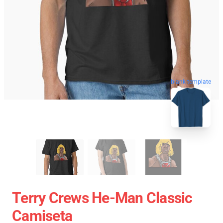
blank template
Terry Crews He-Man Classic
Camiseta