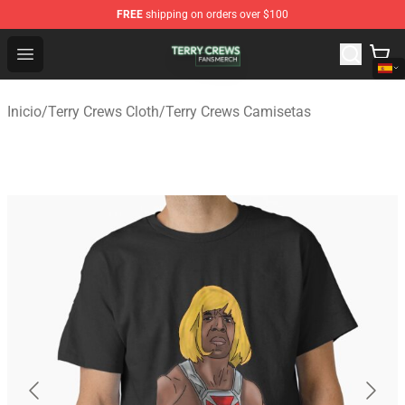
FREE
shipping on orders over $100
Terry Crews Shop - Official Terry Crews Merchandise Stor
Open menu
Inicio
/
Terry Crews Cloth
/
Terry Crews Camisetas