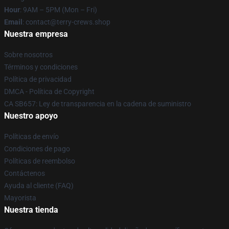
Hour
: 9AM – 5PM (Mon – Fri)
Email
: contact@terry-crews.shop
Nuestra empresa
Sobre nosotros
Términos y condiciones
Política de privacidad
DMCA - Política de Copyright
CA SB657: Ley de transparencia en la cadena de suministro
Nuestro apoyo
Políticas de envío
Condiciones de pago
Políticas de reembolso
Contáctenos
Ayuda al cliente (FAQ)
Mayorista
Nuestra tienda