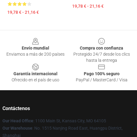
19,78 € - 21,16 €
19,78 € - 21,16 €
Footer
Envío mundial
Compra con confianza
Enviamos a más de 200 países
Protegido 24/7 desde los clics
hasta la entrega
Garantía internacional
Pago 100% seguro
Ofrecido en el país de uso
PayPal / MasterCard / Visa
Contáctenos
Our Head Office
: 1100 Main St, Kansas City, MO 64105
Our Warehouse
: No. 1515 Nanjing Road East, Huangpu District,
Shanghai