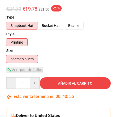
€24.73
€19.78
-20%
$21.50
Type
Snapback Hat
Bucket Hat
Beanie
Style
Printing
Size
56cm to 60cm
Ver guía de tallas
Quantity
AÑADIR AL CARRITO
Esta venta termina en
00
:
43
:
55
Deliver to United States