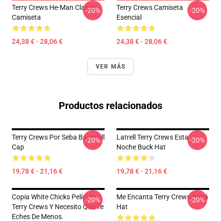
Terry Crews He-Man Classic
Terry Crews Camiseta
-20%
-20%
Camiseta
Esencial
24,38 € - 28,06 €
24,38 € - 28,06 €
VER MÁS
Productos relacionados
Terry Crews Por Seba Baseball
Latrell Terry Crews Esta
-20%
-20%
Cap
Noche Buck Hat
19,78 € - 21,16 €
19,78 € - 21,16 €
Copia White Chicks Película
Me Encanta Terry Crews Papá
-20%
-20%
Terry Crews Y Necesito Que Te
Hat
Eches De Menos.