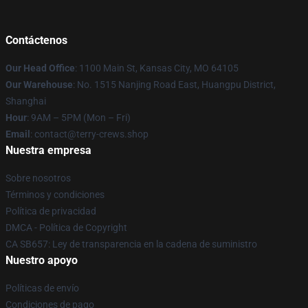
Contáctenos
Our Head Office
: 1100 Main St, Kansas City, MO 64105
Our Warehouse
: No. 1515 Nanjing Road East, Huangpu District,
Shanghai
Hour
: 9AM – 5PM (Mon – Fri)
Email
: contact@terry-crews.shop
Nuestra empresa
Sobre nosotros
Términos y condiciones
Política de privacidad
DMCA - Política de Copyright
CA SB657: Ley de transparencia en la cadena de suministro
Nuestro apoyo
Políticas de envío
Condiciones de pago