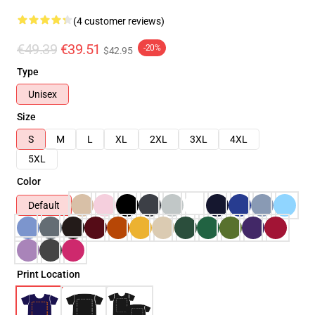
(4 customer reviews)
€49.39
€39.51
-20%
$42.95
Type
Unisex
Size
S
M
L
XL
2XL
3XL
4XL
5XL
Color
Default
Print Location