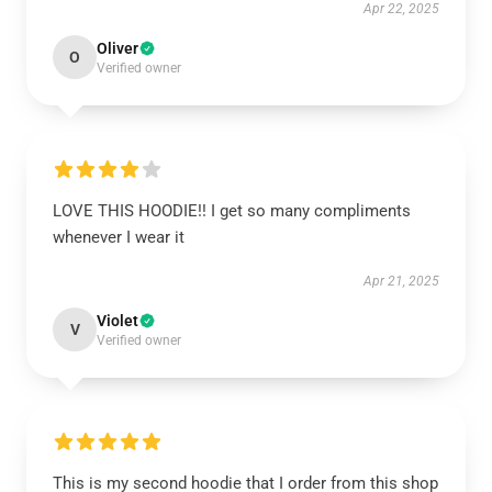
Apr 22, 2025
Oliver
O
Verified owner
LOVE THIS HOODIE!! I get so many compliments
whenever I wear it
Apr 21, 2025
Violet
V
Verified owner
This is my second hoodie that I order from this shop