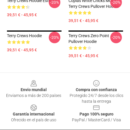
Terry Crews Hoodie Estética
Copias White Chicks Movie
-20%
-20%
Terry Crews Pullover Hoodie
39,51 € - 45,95 €
39,51 € - 45,95 €
Terry Crews Hoodie
Terry Crews Zero Point
-20%
-20%
Pullover Hoodie
39,51 € - 45,95 €
39,51 € - 45,95 €
Footer
Envío mundial
Compra con confianza
Enviamos a más de 200 países
Protegido 24/7 desde los clics
hasta la entrega
Garantía internacional
Pago 100% seguro
Ofrecido en el país de uso
PayPal / MasterCard / Visa