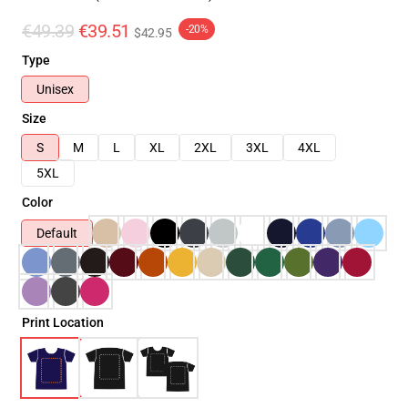
€49.39
€39.51
-20%
$42.95
Type
Unisex
Size
S
M
L
XL
2XL
3XL
4XL
5XL
Color
Default
Print Location