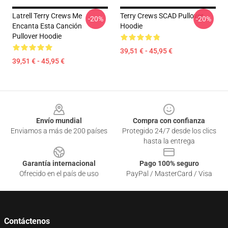
Latrell Terry Crews Me
Terry Crews SCAD Pullover
-20%
-20%
Encanta Esta Canción
Hoodie
Pullover Hoodie
39,51 € - 45,95 €
39,51 € - 45,95 €
Footer
Envío mundial
Compra con confianza
Enviamos a más de 200 países
Protegido 24/7 desde los clics
hasta la entrega
Garantía internacional
Pago 100% seguro
Ofrecido en el país de uso
PayPal / MasterCard / Visa
Contáctenos