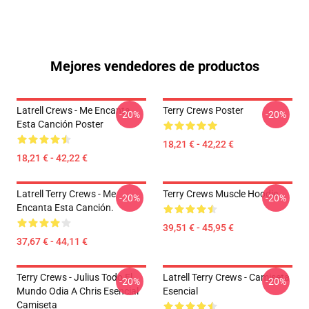
Mejores vendedores de productos
Latrell Crews - Me Encanta
Terry Crews Poster
-20%
-20%
Esta Canción Poster
18,21 € - 42,22 €
18,21 € - 42,22 €
Latrell Terry Crews - Me
Terry Crews Muscle Hoodie
-20%
-20%
Encanta Esta Canción.
39,51 € - 45,95 €
37,67 € - 44,11 €
Terry Crews - Julius Todo El
Latrell Terry Crews - Camiseta
-20%
-20%
Mundo Odia A Chris Esencial
Esencial
Camiseta