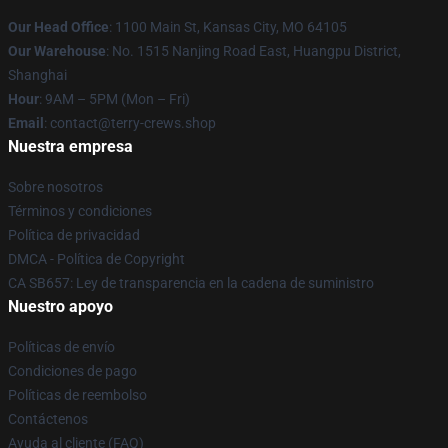
Our Head Office
: 1100 Main St, Kansas City, MO 64105
Our Warehouse
: No. 1515 Nanjing Road East, Huangpu District,
Shanghai
Hour
: 9AM – 5PM (Mon – Fri)
Email
: contact@terry-crews.shop
Nuestra empresa
Sobre nosotros
Términos y condiciones
Política de privacidad
DMCA - Política de Copyright
CA SB657: Ley de transparencia en la cadena de suministro
Nuestro apoyo
Políticas de envío
Condiciones de pago
Políticas de reembolso
Contáctenos
Ayuda al cliente (FAQ)