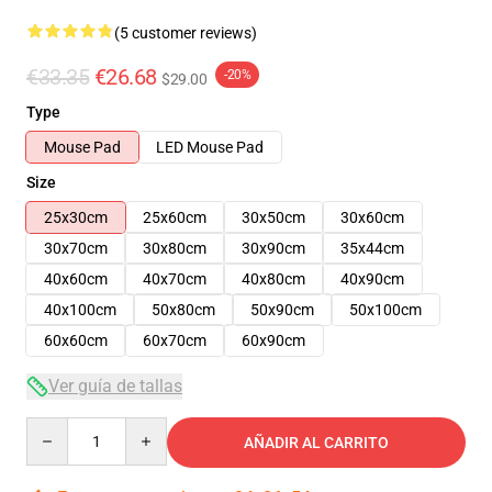
(5 customer reviews)
€33.35
€26.68
-20%
$29.00
Type
Mouse Pad
LED Mouse Pad
Size
25x30cm
25x60cm
30x50cm
30x60cm
30x70cm
30x80cm
30x90cm
35x44cm
40x60cm
40x70cm
40x80cm
40x90cm
40x100cm
50x80cm
50x90cm
50x100cm
60x60cm
60x70cm
60x90cm
Ver guía de tallas
Quantity
AÑADIR AL CARRITO