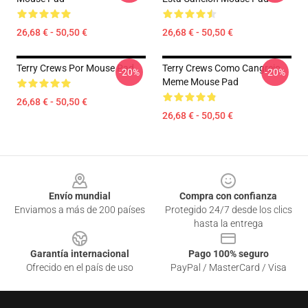
26,68 € - 50,50 €
26,68 € - 50,50 €
Terry Crews Por Mouse Pad
Terry Crews Como Cangrejo
-20%
-20%
Meme Mouse Pad
26,68 € - 50,50 €
26,68 € - 50,50 €
Footer
Envío mundial
Compra con confianza
Enviamos a más de 200 países
Protegido 24/7 desde los clics
hasta la entrega
Garantía internacional
Pago 100% seguro
Ofrecido en el país de uso
PayPal / MasterCard / Visa