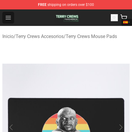
FREE
shipping on orders over $100
Terry Crews Shop - Official Terry Crews Merchandise Stor
Open menu
Inicio
/
Terry Crews Accesorios
/
Terry Crews Mouse Pads