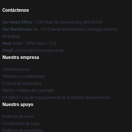
Contáctenos
Our Head Office
: 1100 Main St, Kansas City, MO 64105
Our Warehouse
: No. 1515 Nanjing Road East, Huangpu District,
Shanghai
Hour
: 9AM – 5PM (Mon – Fri)
Email
: contact@terry-crews.shop
Nuestra empresa
Sobre nosotros
Términos y condiciones
Política de privacidad
DMCA - Política de Copyright
CA SB657: Ley de transparencia en la cadena de suministro
Nuestro apoyo
Políticas de envío
Condiciones de pago
Políticas de reembolso