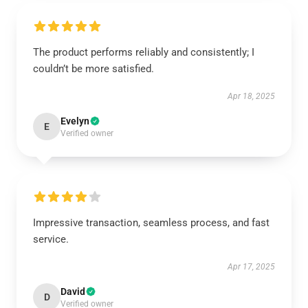
The product performs reliably and consistently; I
couldn’t be more satisfied.
Apr 18, 2025
Evelyn
E
Verified owner
Impressive transaction, seamless process, and fast
service.
Apr 17, 2025
David
D
Verified owner