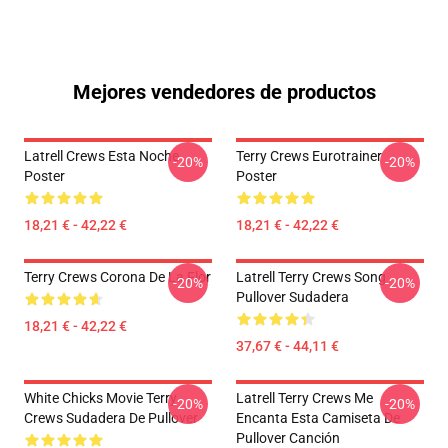
Mejores vendedores de productos
Latrell Crews Esta Noche
Terry Crews Eurotrainer
-20%
-20%
Poster
Poster
18,21 € - 42,22 €
18,21 € - 42,22 €
Terry Crews Corona De La Flor
Latrell Terry Crews Song
-20%
-20%
Pullover Sudadera
18,21 € - 42,22 €
37,67 € - 44,11 €
White Chicks Movie Terry
Latrell Terry Crews Me
-20%
-20%
Crews Sudadera De Pullover
Encanta Esta Camiseta De
Pullover Canción