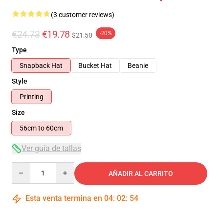
(3 customer reviews)
€24.73
€19.78
-20%
$21.50
Type
Snapback Hat
Bucket Hat
Beanie
Style
Printing
Size
56cm to 60cm
Ver guía de tallas
Quantity
AÑADIR AL CARRITO
Esta venta termina en
04
:
02
:
53