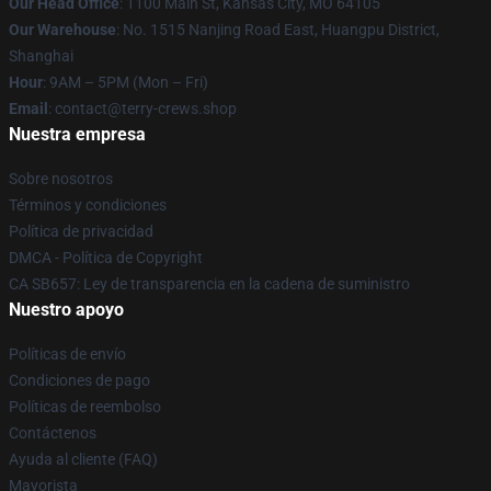
Our Head Office
: 1100 Main St, Kansas City, MO 64105
Our Warehouse
: No. 1515 Nanjing Road East, Huangpu District,
Shanghai
Hour
: 9AM – 5PM (Mon – Fri)
Email
: contact@terry-crews.shop
Nuestra empresa
Sobre nosotros
Términos y condiciones
Política de privacidad
DMCA - Política de Copyright
CA SB657: Ley de transparencia en la cadena de suministro
Nuestro apoyo
Políticas de envío
Condiciones de pago
Políticas de reembolso
Contáctenos
Ayuda al cliente (FAQ)
Mayorista