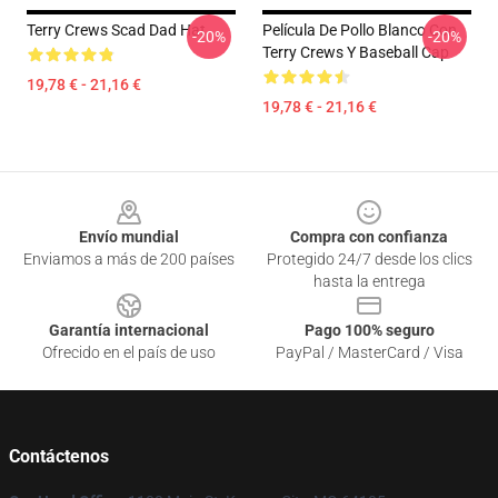
Terry Crews Scad Dad Hat
Película De Pollo Blanco Con
-20%
-20%
Terry Crews Y Baseball Cap
19,78 € - 21,16 €
19,78 € - 21,16 €
Footer
Envío mundial
Compra con confianza
Enviamos a más de 200 países
Protegido 24/7 desde los clics
hasta la entrega
Garantía internacional
Pago 100% seguro
Ofrecido en el país de uso
PayPal / MasterCard / Visa
Contáctenos