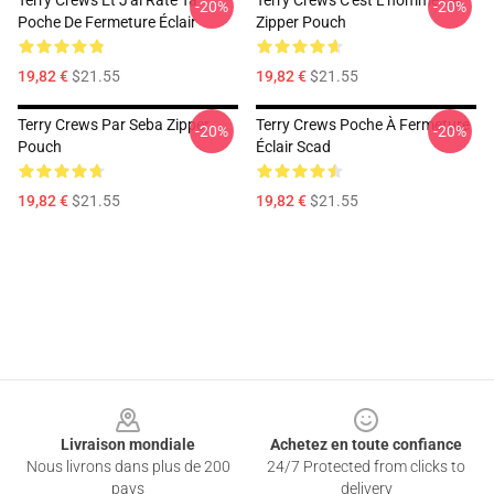
Terry Crews Et J'ai Raté Ta
Terry Crews C'est L'homme De
-20%
-20%
Poche De Fermeture Éclair
Zipper Pouch
19,82 €
$21.55
19,82 €
$21.55
Terry Crews Par Seba Zipper
Terry Crews Poche À Fermeture
-20%
-20%
Pouch
Éclair Scad
19,82 €
$21.55
19,82 €
$21.55
Footer
Livraison mondiale
Achetez en toute confiance
Nous livrons dans plus de 200
24/7 Protected from clicks to
pays
delivery