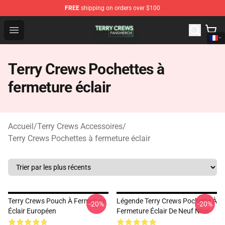
FREE
shipping on orders over $100
Terry Crews Shop - Official Terry Crews Merchandise Stor
Open menu
Terry Crews Pochettes à
fermeture éclair
Accueil
/
Terry Crews Accessoires
/
Terry Crews Pochettes à fermeture éclair
Terry Crews Pouch À Fermeture
Légende Terry Crews Pochette À
-20%
-20%
Éclair Européen
Fermeture Éclair De Neuf Nine