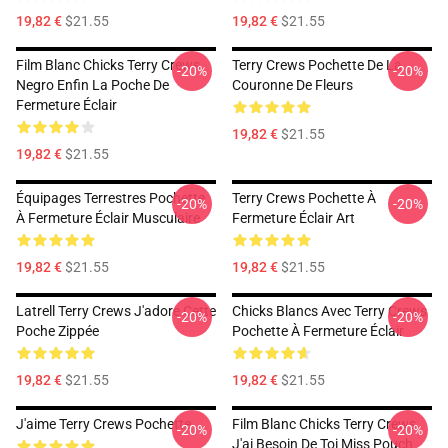
19,82 €
$21.55
19,82 €
$21.55
Film Blanc Chicks Terry Crews
Terry Crews Pochette De La
-20%
-20%
Negro Enfin La Poche De
Couronne De Fleurs
Fermeture Éclair
19,82 €
$21.55
19,82 €
$21.55
Équipages Terrestres Pochette
Terry Crews Pochette À
-20%
-20%
À Fermeture Éclair Musculaire
Fermeture Éclair Art
19,82 €
$21.55
19,82 €
$21.55
Latrell Terry Crews J'adore Cette
Chicks Blancs Avec Terry Crews
-20%
-20%
Poche Zippée
Pochette À Fermeture Éclair
19,82 €
$21.55
19,82 €
$21.55
J'aime Terry Crews Pochette
Film Blanc Chicks Terry Crews
-20%
-20%
J'ai Besoin De Toi Miss Pouch