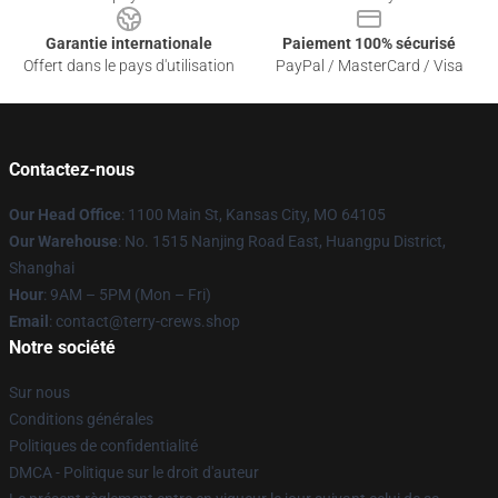
Garantie internationale
Paiement 100% sécurisé
Offert dans le pays d'utilisation
PayPal / MasterCard / Visa
Contactez-nous
Our Head Office
: 1100 Main St, Kansas City, MO 64105
Our Warehouse
: No. 1515 Nanjing Road East, Huangpu District,
Shanghai
Hour
: 9AM – 5PM (Mon – Fri)
Email
: contact@terry-crews.shop
Notre société
Sur nous
Conditions générales
Politiques de confidentialité
DMCA - Politique sur le droit d'auteur