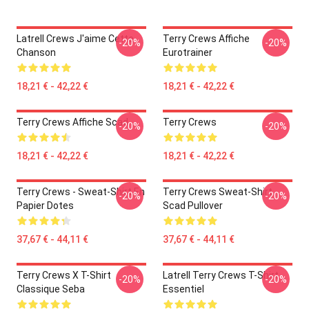
Latrell Crews J'aime Cette
Terry Crews Affiche
-20%
-20%
Chanson
Eurotrainer
18,21 € - 42,22 €
18,21 € - 42,22 €
Terry Crews Affiche Scad
Terry Crews
-20%
-20%
18,21 € - 42,22 €
18,21 € - 42,22 €
Terry Crews - Sweat-Shirt En
Terry Crews Sweat-Shirt
-20%
-20%
Papier Dotes
Scad Pullover
37,67 € - 44,11 €
37,67 € - 44,11 €
Terry Crews X T-Shirt
Latrell Terry Crews T-Shirt
-20%
-20%
Classique Seba
Essentiel