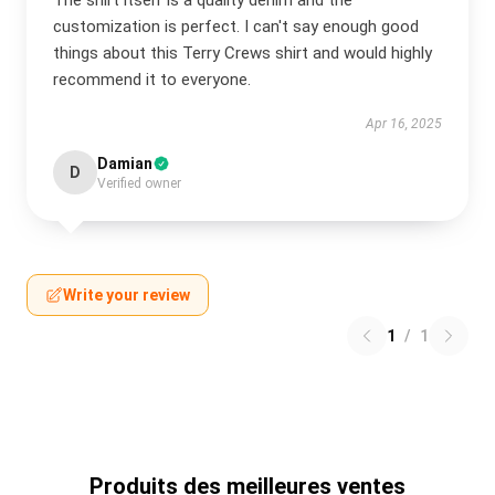
The shirt itself is a quality denim and the
customization is perfect. I can't say enough good
things about this Terry Crews shirt and would highly
recommend it to everyone.
Apr 16, 2025
Damian
D
Verified owner
Write your review
1
/
1
Produits des meilleures ventes