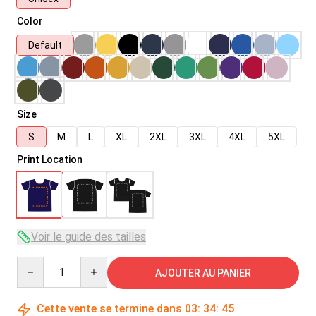
Color
Default
Size
S
M
L
XL
2XL
3XL
4XL
5XL
Print Location
Voir le guide des tailles
Quantity
AJOUTER AU PANIER
Cette vente se termine dans
03
:
34
:
45