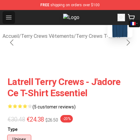
FREE
shipping on orders over $100
blank template
Open menu
Terry Crews Shop - Official Terry
Accueil
/
Terry Crews Vêtements
/
Terry Crews T-shirts
Latrell Terry Crews - J'adore
Ce T-Shirt Essentiel
(5 customer reviews)
€30.48
€24.38
-20%
$26.50
Type
Unisex