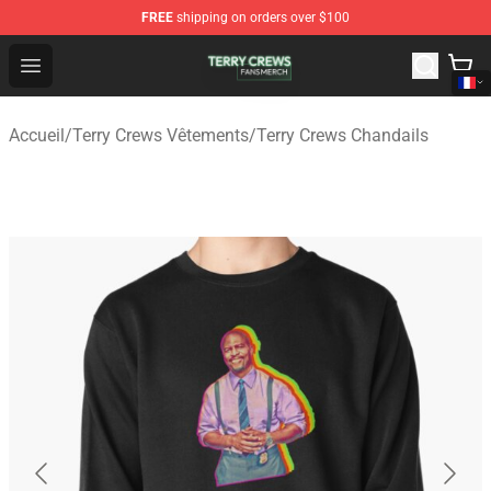
FREE
shipping on orders over $100
Terry Crews Shop - Official Terry Crews Merchandise Stor
Open menu
Accueil
/
Terry Crews Vêtements
/
Terry Crews Chandails