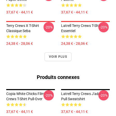
37,67 € - 44,11 €
37,67 € - 44,11 €
Terry Crews X T-Shirt
Latrell Terry Crews T-Shirt
-20%
-20%
Classique Seba
Essentiel
24,38 € - 28,06 €
24,38 € - 28,06 €
VOIR PLUS
Produits connexes
Copia White Chicks Film Terry
Latrell Terry Crews J'adore Ce
-20%
-20%
Crews T-Shirt Pull-Over
Pull Sweatshirt
37,67 € - 44,11 €
37,67 € - 44,11 €