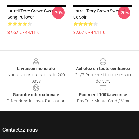
Latrell Terry Crews Sweatshirt
Latrell Terry Crews Sweatshirt
-20%
-20%
Song Pullover
Ce Soir
37,67 € - 44,11 €
37,67 € - 44,11 €
Footer
Livraison mondiale
Achetez en toute confiance
Nous livrons dans plus de 200
24/7 Protected from clicks to
pays
delivery
Garantie internationale
Paiement 100% sécurisé
Offert dans le pays d'utilisation
PayPal / MasterCard / Visa
Contactez-nous