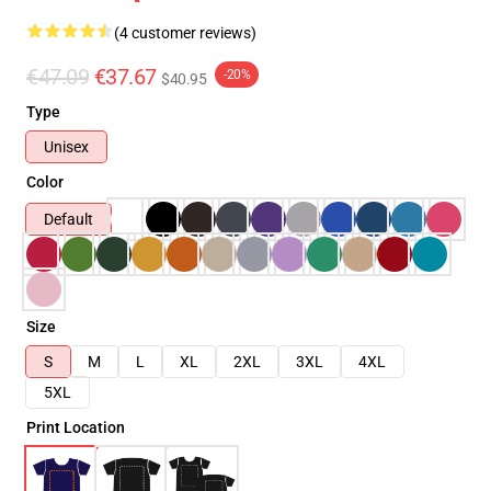
(4 customer reviews)
€47.09
€37.67
-20%
$40.95
Type
Unisex
Color
Default
Size
S
M
L
XL
2XL
3XL
4XL
5XL
Print Location