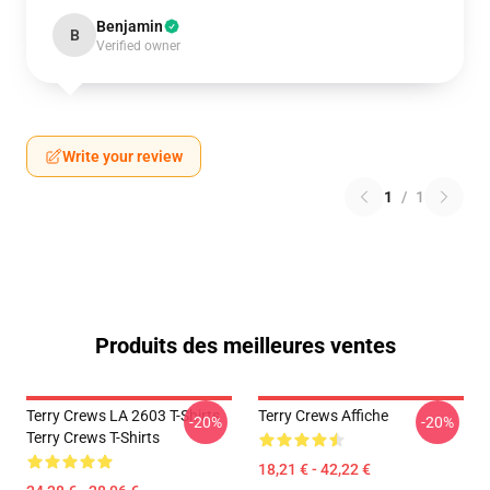
Benjamin
B
Verified owner
Write your review
1
/
1
Produits des meilleures ventes
Terry Crews LA 2603 T-Shirts
Terry Crews Affiche
-20%
-20%
Terry Crews T-Shirts
18,21 € - 42,22 €