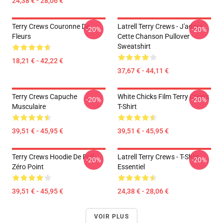
24,38 € - 28,06 €
Terry Crews Couronne De
Latrell Terry Crews - J'adore
-20%
-20%
Fleurs
Cette Chanson Pullover
Sweatshirt
18,21 € - 42,22 €
37,67 € - 44,11 €
Terry Crews Capuche
White Chicks Film Terry Crews
-20%
-20%
Musculaire
T-Shirt
39,51 € - 45,95 €
39,51 € - 45,95 €
Terry Crews Hoodie De Pull
Latrell Terry Crews - T-Shirt
-20%
-20%
Zéro Point
Essentiel
39,51 € - 45,95 €
24,38 € - 28,06 €
VOIR PLUS