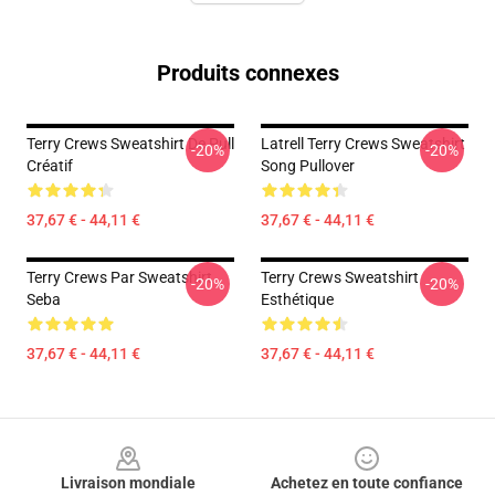
Produits connexes
Terry Crews Sweatshirt De Pull
Latrell Terry Crews Sweatshirt
-20%
-20%
Créatif
Song Pullover
37,67 € - 44,11 €
37,67 € - 44,11 €
Terry Crews Par Sweatshirt
Terry Crews Sweatshirt
-20%
-20%
Seba
Esthétique
37,67 € - 44,11 €
37,67 € - 44,11 €
Footer
Livraison mondiale
Achetez en toute confiance