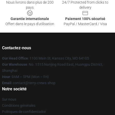
Nous livrons dans plus de 200
24/7 Protected from clicks to
pays
delivery
Garantie internationale
Paiement 100% sécurisé
Offert dans le pays d'utilisation
PayPal / MasterCard / Visa
Contactez-nous
Our Head Office
: 1100 Main St, Kansas City, MO 64105
Our Warehouse
: No. 1515 Nanjing Road East, Huangpu District,
Shanghai
Hour
: 9AM – 5PM (Mon – Fri)
Email
: contact@terry-crews.shop
Notre société
Sur nous
Conditions générales
Politiques de confidentialité