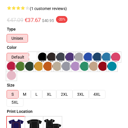
(1 customer reviews)
€47.09
€37.67
-20%
$40.95
Type
Unisex
Color
Default
Size
S
M
L
XL
2XL
3XL
4XL
5XL
Print Location