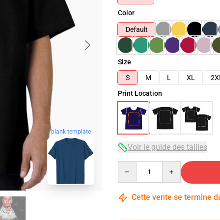
Color
Default
Size
S
M
L
XL
2X
Print Location
blank template
Voir le guide des tailles
Quantity
Cette vente se termine 