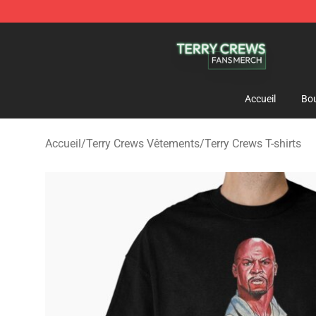
Terry Crews Shop - Official Terry Crews Merchandise S
Accueil
Bou
Accueil
/
Terry Crews Vêtements
/
Terry Crews T-shirts