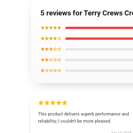
5 reviews for Terry Crews C
★★★★★
★★★★☆
★★★☆☆
★★☆☆☆
★☆☆☆☆
This product delivers superb performance and
reliability; I couldn’t be more pleased.