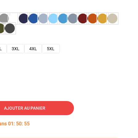
L
3XL
4XL
5XL
AJOUTER AU PANIER
dans
01
:
50
:
54