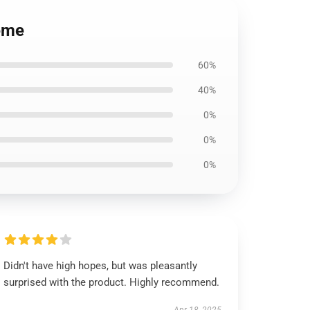
Meme
60%
40%
0%
0%
0%
Didn't have high hopes, but was pleasantly
surprised with the product. Highly recommend.