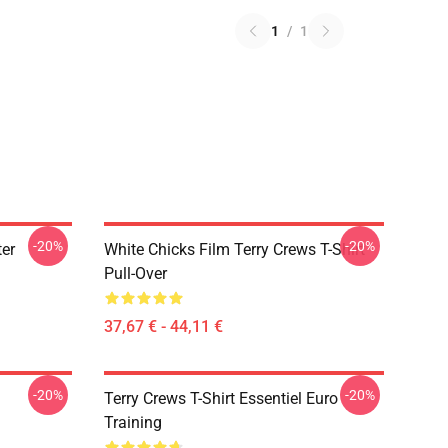
1
/
1
-20%
-20%
ter
White Chicks Film Terry Crews T-Shirt
Pull-Over
37,67 € - 44,11 €
-20%
-20%
Terry Crews T-Shirt Essentiel Euro
Training