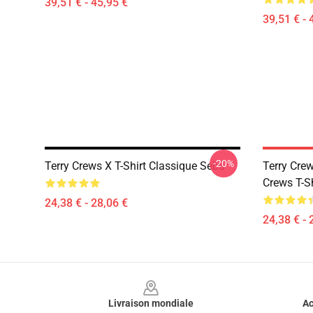
39,51 € - 45,95 €
39,51 € - 
-20%
Terry Crews X T-Shirt Classique Seba
Terry Crew
Crews T-Sh
24,38 € - 28,06 €
24,38 € - 
Footer
Livraison mondiale
Ac