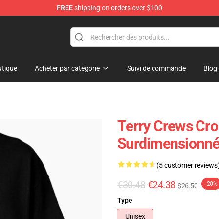
FREE
shipping on orders over $100
tore
tique
Acheter par catégorie
Suivi de commande
Blog
Terry Crews Cro
Surdimensionn
(5 customer reviews
€30.48
€24.38
-20%
$26.50
Type
Unisex