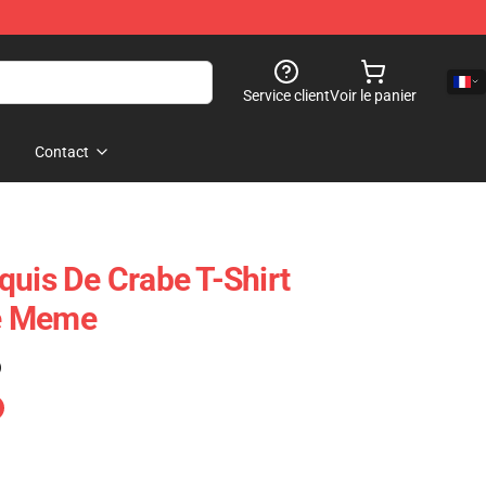
Service client
Voir le panier
Contact
quis De Crabe T-Shirt
é Meme
)