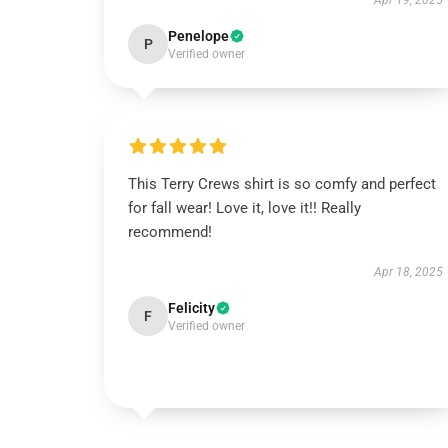
Apr 19, 2025
Penelope
P
Verified owner
This Terry Crews shirt is so comfy and perfect
for fall wear! Love it, love it!! Really
recommend!
Apr 18, 2025
Felicity
F
Verified owner