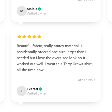
Apr 19, 2025
Maisie
M
Verified owner
Beautiful fabric, really sturdy material. I
accidentally ordered one size larger than I
needed but I love the oversized look so it
worked out well. I wear this Terry Crews shirt
all the time now!
Apr 17, 2025
Everett
E
Verified owner