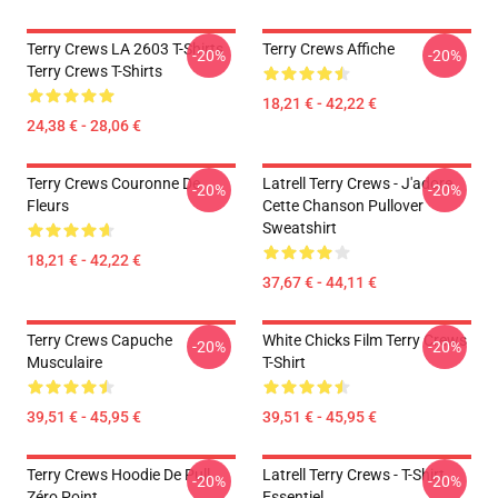
Terry Crews LA 2603 T-Shirts
Terry Crews Affiche
-20%
-20%
Terry Crews T-Shirts
18,21 € - 42,22 €
24,38 € - 28,06 €
Terry Crews Couronne De
Latrell Terry Crews - J'adore
-20%
-20%
Fleurs
Cette Chanson Pullover
Sweatshirt
18,21 € - 42,22 €
37,67 € - 44,11 €
Terry Crews Capuche
White Chicks Film Terry Crews
-20%
-20%
Musculaire
T-Shirt
39,51 € - 45,95 €
39,51 € - 45,95 €
Terry Crews Hoodie De Pull
Latrell Terry Crews - T-Shirt
-20%
-20%
Zéro Point
Essentiel