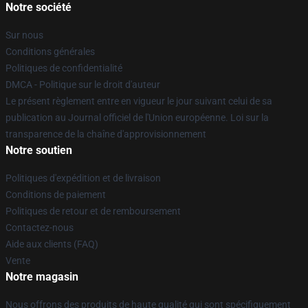
Notre société
Sur nous
Conditions générales
Politiques de confidentialité
DMCA - Politique sur le droit d'auteur
Le présent règlement entre en vigueur le jour suivant celui de sa
publication au Journal officiel de l'Union européenne. Loi sur la
transparence de la chaîne d'approvisionnement
Notre soutien
Politiques d'expédition et de livraison
Conditions de paiement
Politiques de retour et de remboursement
Contactez-nous
Aide aux clients (FAQ)
Vente
Notre magasin
Nous offrons des produits de haute qualité qui sont spécifiquement