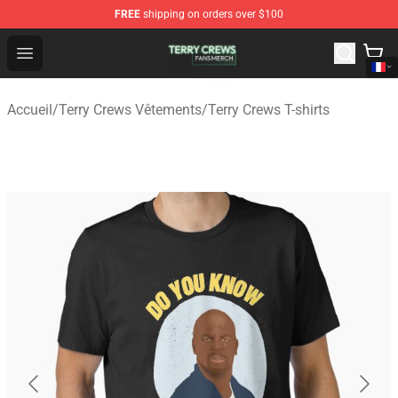
FREE
shipping on orders over $100
Terry Crews Shop - Official Terry Crews Merchandise Stor
Open menu
Accueil
/
Terry Crews Vêtements
/
Terry Crews T-shirts