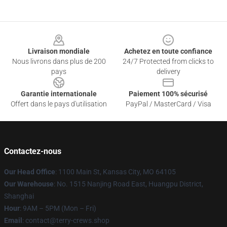
Footer
Livraison mondiale
Achetez en toute confiance
Nous livrons dans plus de 200
24/7 Protected from clicks to
pays
delivery
Garantie internationale
Paiement 100% sécurisé
Offert dans le pays d'utilisation
PayPal / MasterCard / Visa
Contactez-nous
Our Head Office
: 1100 Main St, Kansas City, MO 64105
Our Warehouse
: No. 1515 Nanjing Road East, Huangpu District,
Shanghai
Hour
: 9AM – 5PM (Mon – Fri)
Email
: contact@terry-crews.shop