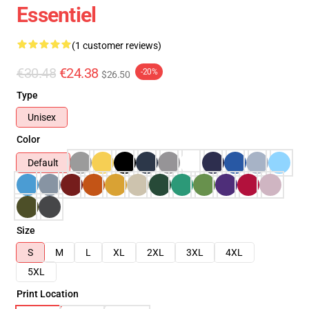
Essentiel
(1 customer reviews)
€30.48
€24.38
-20%
$26.50
Type
Unisex
Color
Default
Size
S
M
L
XL
2XL
3XL
4XL
5XL
Print Location