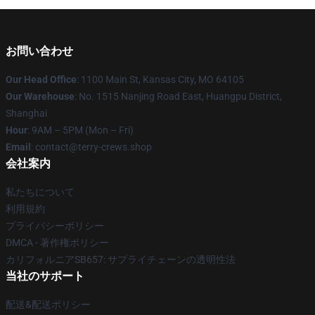
お問い合わせ
Our Head Office
: 1100 Main St, Kansas City, MO 64105
Our Warehouse
: No. 1515 Nanjing Road East, Huangpu District,
Shanghai
Hour
: 9AM – 5PM (Mon – Fri)
Email
: contact@terry-crews.shop
会社案内
私たちについて
利用規約
プライバシーポリシー
DMCA - 著作権ポリシー
カリフォルニアSB657: サプライチェーンの透明性法
当社のサポート
配送&配送ポリシー