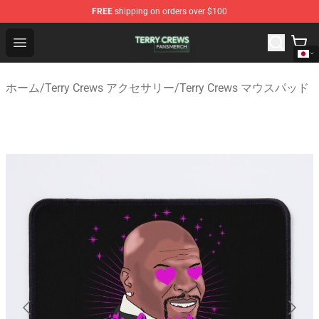
FREE
shipping on orders over $100
Terry Crews Shop - Official Terry Crews Merchandise Stor
Open menu
ホーム
/
Terry Crews アクセサリー
/
Terry Crews マウスパッド