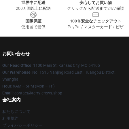
世界中に配送
安心してお買い物
200カ国以上に配送
クリックから配送まで24/7保護
国際保証
100％安全なチェックアウト
使用国で提供
PayPal / マスターカード / ビザ
お問い合わせ
Our Head Office
: 1100 Main St, Kansas City, MO 64105
Our Warehouse
: No. 1515 Nanjing Road East, Huangpu District,
Shanghai
Hour
: 9AM – 5PM (Mon – Fri)
Email
: contact@terry-crews.shop
会社案内
私たちについて
利用規約
プライバシーポリシー