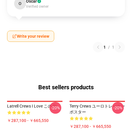
Oscar
O
Verified owner
Write your review
1
/
1
Best sellers products
Latrell Crews I Love この 歌
Terry Crews ユーロトレーナー
-20%
-20%
ポスター
￥287,100 - ￥665,550
￥287,100 - ￥665,550