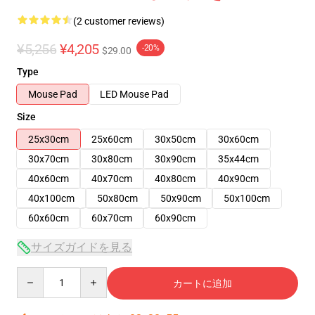
(2 customer reviews)
¥5,256
¥4,205
-20%
$29.00
Type
Mouse Pad
LED Mouse Pad
Size
25x30cm
25x60cm
30x50cm
30x60cm
30x70cm
30x80cm
30x90cm
35x44cm
40x60cm
40x70cm
40x80cm
40x90cm
40x100cm
50x80cm
50x90cm
50x100cm
60x60cm
60x70cm
60x90cm
サイズガイドを見る
Quantity
カートに追加