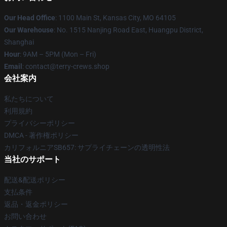
Our Head Office
: 1100 Main St, Kansas City, MO 64105
Our Warehouse
: No. 1515 Nanjing Road East, Huangpu District,
Shanghai
Hour
: 9AM – 5PM (Mon – Fri)
Email
: contact@terry-crews.shop
会社案内
私たちについて
利用規約
プライバシーポリシー
DMCA - 著作権ポリシー
カリフォルニアSB657: サプライチェーンの透明性法
当社のサポート
配送&配送ポリシー
支払条件
返品・返金ポリシー
お問い合わせ