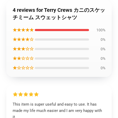
4 reviews for Terry Crews カニのスケッ
チミーム スウェットシャツ
★★★★★
100%
★★★★☆
0%
★★★☆☆
0%
★★☆☆☆
0%
★☆☆☆☆
0%
This item is super useful and easy to use. It has
made my life much easier and I am very happy with
it.