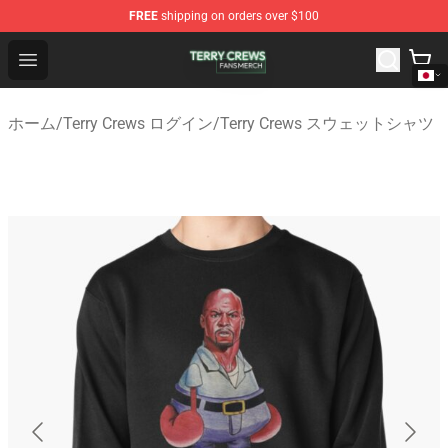
FREE
shipping on orders over $100
Terry Crews Shop - Official Terry Crews Merchandise Stor
Open menu
ホーム
/
Terry Crews ログイン
/
Terry Crews スウェットシャツ