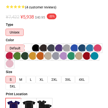
(4 customer reviews)
¥7,422
¥5,938
-20%
$40.95
Type
Unisex
Color
Default
Size
S
M
L
XL
2XL
3XL
4XL
5XL
Print Location