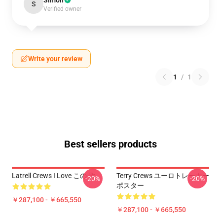
Simon
S
Verified owner
Write your review
1
/
1
Best sellers products
Latrell Crews I Love この 歌
Terry Crews ユーロトレーナー
-20%
-20%
ポスター
￥287,100 - ￥665,550
￥287,100 - ￥665,550