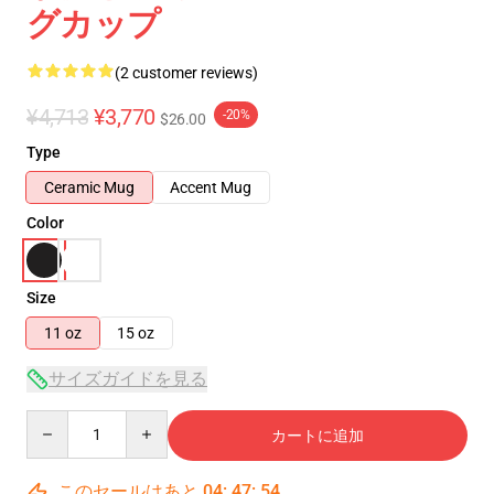
グカップ
(2 customer reviews)
¥4,713
¥3,770
-20%
$26.00
Type
Ceramic Mug
Accent Mug
Color
Size
11 oz
15 oz
サイズガイドを見る
Quantity
カートに追加
このセールはあと
04
:
47
:
53