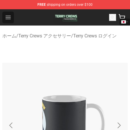
FREE
shipping on orders over $100
Terry Crews Shop - Official Terry Crews Merchandise Stor
Open menu
ホーム
/
Terry Crews アクセサリー
/
Terry Crews ログイン