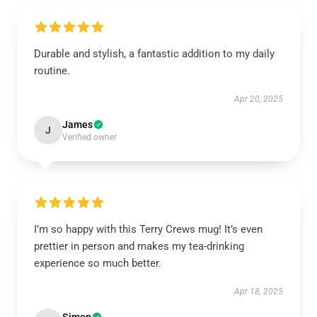
Durable and stylish, a fantastic addition to my daily
routine.
Apr 20, 2025
James
J
Verified owner
I’m so happy with this Terry Crews mug! It’s even
prettier in person and makes my tea-drinking
experience so much better.
Apr 18, 2025