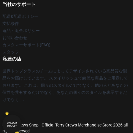
当社のサポート
配送&配送ポリシー
支払条件
返品・返金ポリシー
お問い合わせ
カスタマーサポート(FAQ)
スタッフ
私達の店
世界トップクラスのチームによってデザインされている高品質な製
品をお届けしています。 スタイリッシュで綺麗な商品をご用意して
おります。 これは、個々のスタイルだけでなく、他の人とあなたの
個性を共有するだけでなく、あなたの個々のスタイルを表示するだ
けでなく、.
UNLOCK
© Terry Crews Shop - Official Terry Crews Merchandise Store 2026 all
10% OFF
rights reserved