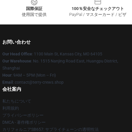
国際保証
100％安全なチェックアウト
使用国で提供
PayPal / マスターカード / ビザ
お問い合わせ
Our Head Office
: 1100 Main St, Kansas City, MO 64105
Our Warehouse
: No. 1515 Nanjing Road East, Huangpu District,
Shanghai
Hour
: 9AM – 5PM (Mon – Fri)
Email
: contact@terry-crews.shop
会社案内
私たちについて
利用規約
プライバシーポリシー
DMCA - 著作権ポリシー
カリフォルニアSB657: サプライチェーンの透明性法