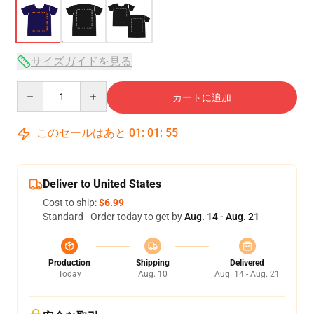
サイズガイドを見る
Quantity
カートに追加
このセールはあと
01
:
01
:
54
Deliver to United States
Cost to ship:
$6.99
Standard - Order today to get by
Aug. 14 - Aug. 21
Production
Shipping
Delivered
Today
Aug. 10
Aug. 14 - Aug. 21