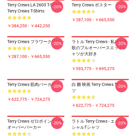
Terry Crews LA 2603 T-Shirts
Terry Crews ポスター
-20%
-20%
Terry Crews T-Shirts
￥287,100 - ￥665,550
￥384,250 - ￥442,250
Terry Crews フラワークラウン
ラトル Terry Crews - 私はこの
-20%
-20%
歌のプルオーバースエットシ
ャツが大好き
￥287,100 - ￥665,550
￥593,775 - ￥695,275
Terry Crews 筋肉パーカー
白 雛 映画 Terry Crews Tシャ
-20%
-20%
ツ
￥622,775 - ￥724,275
￥622,775 - ￥724,275
Terry Crews ゼロポイントプル
ラトル Terry Crews - エッセン
-20%
-20%
オーバーパーカー
シャルTシャツ