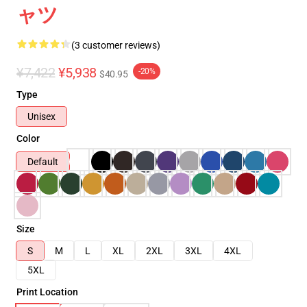
ャツ
(3 customer reviews)
¥7,422
¥5,938
-20%
$40.95
Type
Unisex
Color
Default
Size
S
M
L
XL
2XL
3XL
4XL
5XL
Print Location