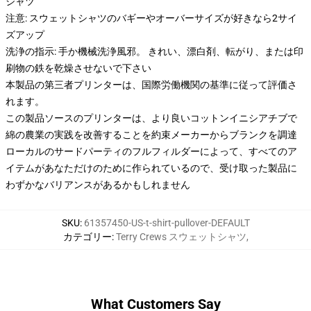
シャツ
注意: スウェットシャツのバギーやオーバーサイズが好きなら2サイ
ズアップ
洗浄の指示: 手か機械洗浄風邪。 きれい、漂白剤、転がり、または印
刷物の鉄を乾燥させないで下さい
本製品の第三者プリンターは、国際労働機関の基準に従って評価さ
れます。
この製品ソースのプリンターは、より良いコットンイニシアチブで
綿の農業の実践を改善することを約束メーカーからブランクを調達
ローカルのサードパーティのフルフィルダーによって、すべてのア
イテムがあなただけのために作られているので、受け取った製品に
わずかなバリアンスがあるかもしれません
SKU
:
61357450-US-t-shirt-pullover-DEFAULT
カテゴリー
:
Terry Crews スウェットシャツ
,
What Customers Say