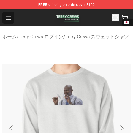
FREE
shipping on orders over $100
Terry Crews Shop - Official Terry Crews Merchandise Stor
Open menu
ホーム
/
Terry Crews ログイン
/
Terry Crews スウェットシャツ