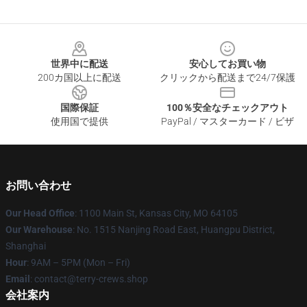
Footer
世界中に配送
安心してお買い物
200カ国以上に配送
クリックから配送まで24/7保護
国際保証
100％安全なチェックアウト
使用国で提供
PayPal / マスターカード / ビザ
お問い合わせ
Our Head Office
: 1100 Main St, Kansas City, MO 64105
Our Warehouse
: No. 1515 Nanjing Road East, Huangpu District,
Shanghai
Hour
: 9AM – 5PM (Mon – Fri)
Email
: contact@terry-crews.shop
会社案内