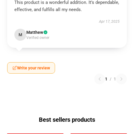
This product is a wonderful addition. It’s dependable,
effective, and fulfills all my needs.
Apr 17, 2025
Matthew
M
Verified owner
Write your review
1
/
1
Best sellers products