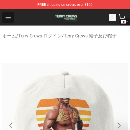
FREE
shipping on orders over $100
Terry Crews Shop - Official Terry Crews Merchandise Stor
Open menu
ホーム
/
Terry Crews ログイン
/
Terry Crews 帽子及び帽子