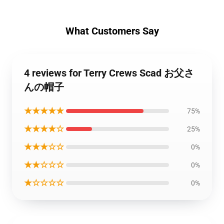
What Customers Say
4 reviews for Terry Crews Scad お父さ
んの帽子
★★★★★
75%
★★★★☆
25%
★★★☆☆
0%
★★☆☆☆
0%
★☆☆☆☆
0%