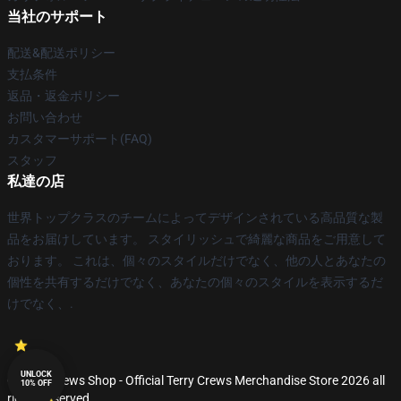
当社のサポート
配送&配送ポリシー
支払条件
返品・返金ポリシー
お問い合わせ
カスタマーサポート(FAQ)
スタッフ
私達の店
世界トップクラスのチームによってデザインされている高品質な製
品をお届けしています。 スタイリッシュで綺麗な商品をご用意して
おります。 これは、個々のスタイルだけでなく、他の人とあなたの
個性を共有するだけでなく、あなたの個々のスタイルを表示するだ
けでなく、.
UNLOCK
© Terry Crews Shop - Official Terry Crews Merchandise Store 2026 all
10% OFF
rights reserved