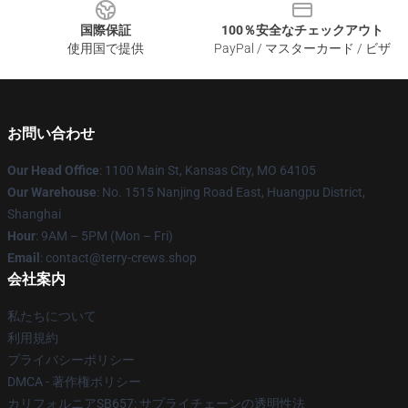
国際保証
100％安全なチェックアウト
使用国で提供
PayPal / マスターカード / ビザ
お問い合わせ
Our Head Office
: 1100 Main St, Kansas City, MO 64105
Our Warehouse
: No. 1515 Nanjing Road East, Huangpu District,
Shanghai
Hour
: 9AM – 5PM (Mon – Fri)
Email
: contact@terry-crews.shop
会社案内
私たちについて
利用規約
プライバシーポリシー
DMCA - 著作権ポリシー
カリフォルニアSB657: サプライチェーンの透明性法