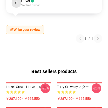
Oliver
O
Verified owner
Write your review
1
/
1
Best sellers products
Latrell Crews I Love この 歌
Terry Crews ポスター
-20%
-20%
￥287,100 - ￥665,550
￥287,100 - ￥665,550