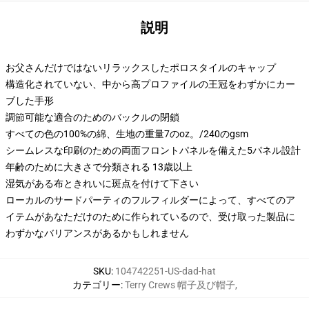
説明
お父さんだけではないリラックスしたポロスタイルのキャップ
構造化されていない、中から高プロファイルの王冠をわずかにカー
ブした手形
調節可能な適合のためのバックルの閉鎖
すべての色の100%の綿、生地の重量7のoz。/240のgsm
シームレスな印刷のための両面フロントパネルを備えた5パネル設計
年齢のために大きさで分類される 13歳以上
湿気がある布ときれいに斑点を付けて下さい
ローカルのサードパーティのフルフィルダーによって、すべてのア
イテムがあなただけのために作られているので、受け取った製品に
わずかなバリアンスがあるかもしれません
SKU
:
104742251-US-dad-hat
カテゴリー
:
Terry Crews 帽子及び帽子
,