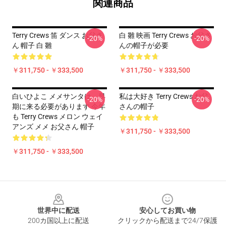
関連商品
Terry Crews 笛 ダンス お父さ
白 雛 映画 Terry Crews お父さ
-20%
-20%
ん 帽子 白 雛
んの帽子が必要
￥311,750 - ￥333,500
￥311,750 - ￥333,500
白いひよこ メメサンタは、早
私は大好き Terry Crews お父
-20%
-20%
期に来る必要があります 今年
さんの帽子
も Terry Crews メロン ウェイ
アンズ メメ お父さん 帽子
￥311,750 - ￥333,500
￥311,750 - ￥333,500
Footer
世界中に配送
安心してお買い物
200カ国以上に配送
クリックから配送まで24/7保護