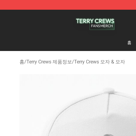
Terry Crews Shop - Official Terry Crews Merchandise S
홈
홈
/
Terry Crews 제품정보
/
Terry Crews 모자 & 모자