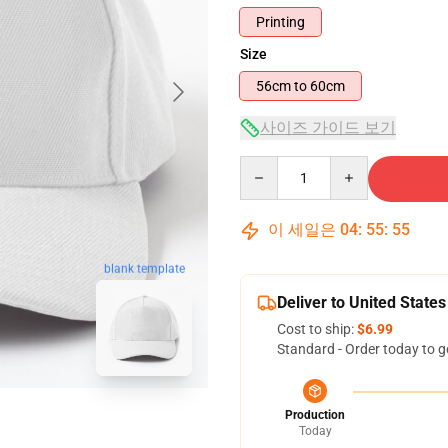
Printing
Size
56cm to 60cm
사이즈 가이드 보기
Quantity
이 세일은
04
:
55
:
54
blank template
Deliver to United States
Cost to ship:
$6.99
Standard - Order today to g
Production
Today