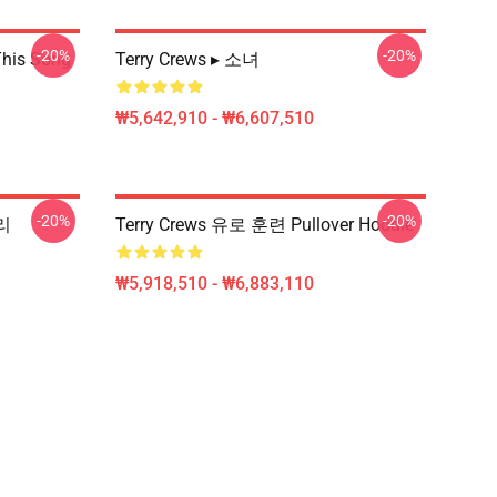
-20%
-20%
his Song
Terry Crews ▸ 소녀
₩5,642,910 - ₩6,607,510
-20%
-20%
리
Terry Crews 유로 훈련 Pullover Hoodie
₩5,918,510 - ₩6,883,110