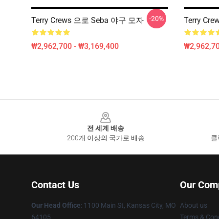
-20%
Terry Crews 으로 Seba 야구 모자
Terry C
₩2,962,700 - ₩3,169,400
₩2,962,70
Footer
전 세계 배송
200개 이상의 국가로 배송
클
Contact Us
Our Com
Our Head Office
: 1100 Main St, Kansas City, MO
About us
64105
Terms & Cond