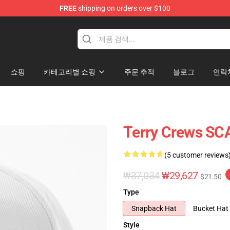
FREE
shipping on orders over $100
tore
쇼핑
카테고리별 쇼핑
주문 추적
블로그
연락
Terry Crews 
(5 customer reviews
₩37,034
₩29,627
$21.50
Type
Snapback Hat
Bucket Hat
Style