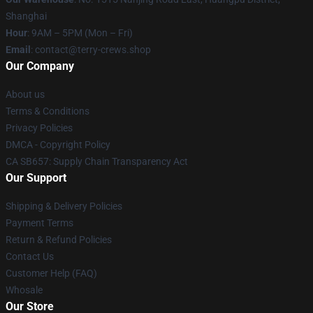
Shanghai
Hour
: 9AM – 5PM (Mon – Fri)
Email
: contact@terry-crews.shop
Our Company
About us
Terms & Conditions
Privacy Policies
DMCA - Copyright Policy
CA SB657: Supply Chain Transparency Act
Our Support
Shipping & Delivery Policies
Payment Terms
Return & Refund Policies
Contact Us
Customer Help (FAQ)
Whosale
Our Store