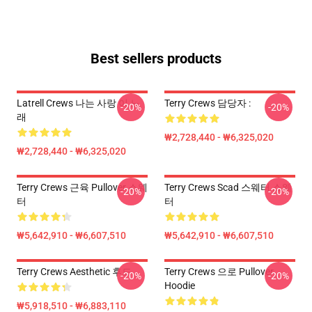
Best sellers products
Latrell Crews 나는 사랑 이 노
Terry Crews 담당자 :
-20%
-20%
래
₩2,728,440 - ₩6,325,020
₩2,728,440 - ₩6,325,020
Terry Crews 근육 Pullover 스웨
Terry Crews Scad 스웨터 스웨
-20%
-20%
터
터
₩5,642,910 - ₩6,607,510
₩5,642,910 - ₩6,607,510
Terry Crews Aesthetic 후드
Terry Crews 으로 Pullover
-20%
-20%
Hoodie
₩5,918,510 - ₩6,883,110