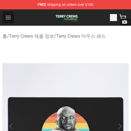
FREE
shipping on orders over $100
Terry Crews Shop - Official Terry Crews Merchandise Stor
Open menu
홈
/
Terry Crews 제품 정보
/
Terry Crews 마우스 패드