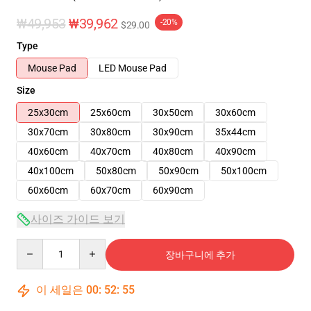
₩49,953
₩39,962
-20%
$29.00
Type
Mouse Pad
LED Mouse Pad
Size
25x30cm
25x60cm
30x50cm
30x60cm
30x70cm
30x80cm
30x90cm
35x44cm
40x60cm
40x70cm
40x80cm
40x90cm
40x100cm
50x80cm
50x90cm
50x100cm
60x60cm
60x70cm
60x90cm
사이즈 가이드 보기
Quantity
장바구니에 추가
이 세일은
00
:
52
:
54