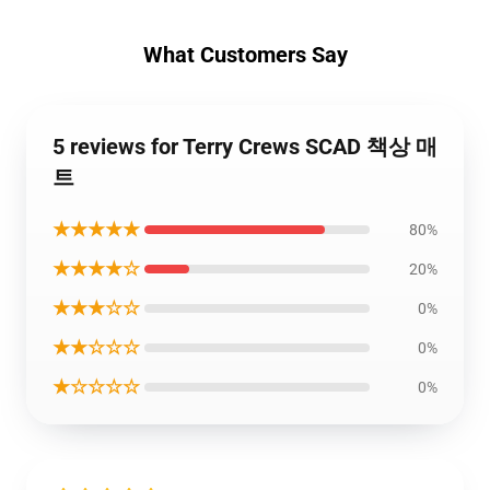
What Customers Say
5 reviews for Terry Crews SCAD 책상 매
트
★★★★★
80%
★★★★☆
20%
★★★☆☆
0%
★★☆☆☆
0%
★☆☆☆☆
0%