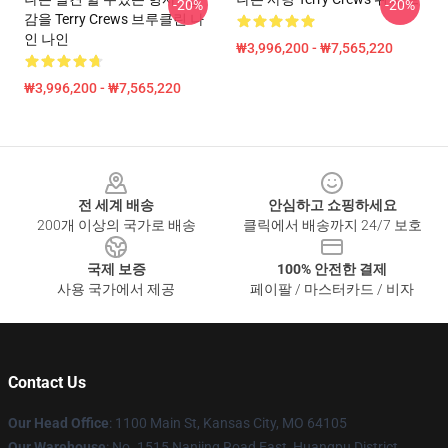
-20%
-20%
감을 Terry Crews 브루클린 나
인 나인
₩3,996,200 - ₩7,565,220
₩3,996,200 - ₩7,565,220
Footer
전 세계 배송
안심하고 쇼핑하세요
200개 이상의 국가로 배송
클릭에서 배송까지 24/7 보호
국제 보증
100% 안전한 결제
사용 국가에서 제공
페이팔 / 마스터카드 / 비자
Contact Us
Our Head Office
: 1100 Main St, Kansas City, MO 64105
Our Warehouse
: No. 1515 Nanjing Road East, Huangpu District,