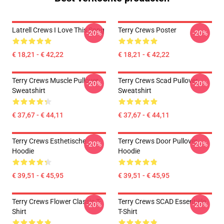
Latrell Crews I Love This Song
Terry Crews Poster
-20%
-20%
€ 18,21 - € 42,22
€ 18,21 - € 42,22
Terry Crews Muscle Pullover
Terry Crews Scad Pullover
-20%
-20%
Sweatshirt
Sweatshirt
€ 37,67 - € 44,11
€ 37,67 - € 44,11
Terry Crews Esthetische
Terry Crews Door Pullover
-20%
-20%
Hoodie
Hoodie
€ 39,51 - € 45,95
€ 39,51 - € 45,95
Terry Crews Flower Classic T-
Terry Crews SCAD Essentiële
-20%
-20%
Shirt
T-Shirt