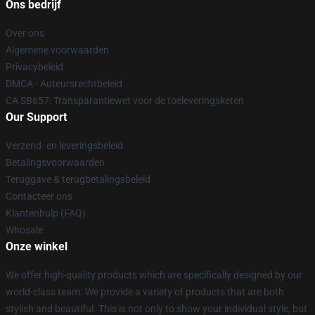
Ons bedrijf
Over ons
Algemene voorwaarden
Privacybeleid
DMCA - Auteursrechtbeleid
CA SB657: Transparantiewet voor de toeleveringsketen
Our Support
Verzend- en leveringsbeleid
Betalingsvoorwaarden
Teruggave & terugbetalingsbeleid
Contacteer ons
Klantenhulp (FAQ)
Whosale
Onze winkel
We offer high-quality products which are specifically designed by our
world-class team. We provide a variety of products that are both
stylish and beautiful. This is not only to show your individual style, but