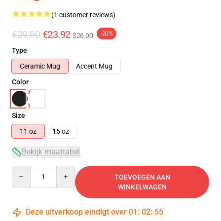
(1 customer reviews)
€29.90
€23.92
-20%
$26.00
Type
Ceramic Mug
Accent Mug
Color
Size
11 oz
15 oz
Bekijk maattabel
Quantity
TOEVOEGEN AAN
WINKELWAGEN
Deze uitverkoop eindigt over
01
:
02
:
55