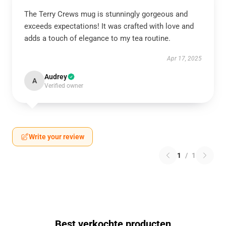
The Terry Crews mug is stunningly gorgeous and
exceeds expectations! It was crafted with love and
adds a touch of elegance to my tea routine.
Apr 17, 2025
Audrey
A
Verified owner
Write your review
1
/
1
Best verkochte producten