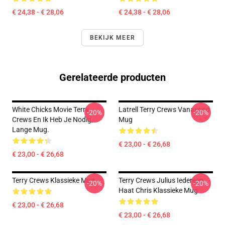
€ 24,38 - € 28,06
€ 24,38 - € 28,06
BEKIJK MEER
Gerelateerde producten
White Chicks Movie Terry
Latrell Terry Crews Vanavond
-20%
-20%
Crews En Ik Heb Je Nodig,
Mug
Lange Mug.
€ 23,00 - € 26,68
€ 23,00 - € 26,68
Terry Crews Klassieke Mug
Terry Crews Julius Iedereen
-20%
-20%
Haat Chris Klassieke Mug
€ 23,00 - € 26,68
€ 23,00 - € 26,68