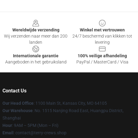
Footer
Wereldwijde verzending
Winkel met vertrouwen
Wij verzenden naar meer dan 200
24/7 beschermd van klikken tot
landen
levering
Internationale garantie
100% veilige afhandeling
Aangeboden in het gebruiksland
PayPal / MasterCard / Visa
Contact Us
Our Head Office
: 1100 Main St, Kansas City, MO 64105
Our Warehouse
: No. 1515 Nanjing Road East, Huangpu District,
Shanghai
Hour
: 9AM – 5PM (Mon – Fri)
Email
: contact@terry-crews.shop