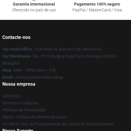
Garantia internacional
Pagamento 100% seguro
Oferecido no país de uso
PayPal / MasterCard / Visa
Contacte-nos
Our Head Office
: 1100 Main St, Kansas City, MO 64105
Our Warehouse
: No. 1515 Nanjing Road East, Huangpu District,
Shanghai
Hour
: 9AM – 5PM (Mon – Fri)
Email
: contact@terry-crews.shop
Nossa empresa
Sobre nós
Termos e Condições
Políticas de Privacidade
DMCA - Política de Direitos de Autor
CA SB657: Ato de Transparência da Cadeia de Abastecimento
Nosso Suporte