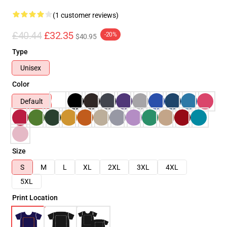
(1 customer reviews)
£40.44
£32.35
-20%
$40.95
Type
Unisex
Color
Default
Size
S
M
L
XL
2XL
3XL
4XL
5XL
Print Location