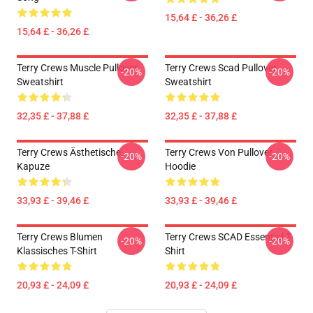
15,64 £ - 36,26 £
15,64 £ - 36,26 £
Terry Crews Muscle Pullover
Terry Crews Scad Pullover
-20%
-20%
Sweatshirt
Sweatshirt
32,35 £ - 37,88 £
32,35 £ - 37,88 £
Terry Crews Ästhetische
Terry Crews Von Pullover
-20%
-20%
Kapuze
Hoodie
33,93 £ - 39,46 £
33,93 £ - 39,46 £
Terry Crews Blumen
Terry Crews SCAD Essential T-
-20%
-20%
Klassisches T-Shirt
Shirt
20,93 £ - 24,09 £
20,93 £ - 24,09 £