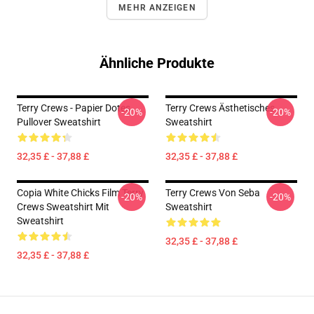
MEHR ANZEIGEN
Ähnliche Produkte
Terry Crews - Papier Dotes
Terry Crews Ästhetisches
-20%
-20%
Pullover Sweatshirt
Sweatshirt
32,35 £ - 37,88 £
32,35 £ - 37,88 £
Copia White Chicks Film Terry
Terry Crews Von Seba
-20%
-20%
Crews Sweatshirt Mit
Sweatshirt
Sweatshirt
32,35 £ - 37,88 £
32,35 £ - 37,88 £
Footer