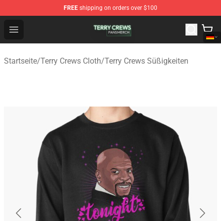
FREE
shipping on orders over $100
Terry Crews Shop - Official Terry Crews Merchandise Stor
Open menu
Startseite
/
Terry Crews Cloth
/
Terry Crews Süßigkeiten