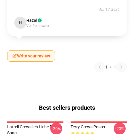
Apr 17, 2025
Hazel
H
Verified owner
Write your review
1
/
1
Best sellers products
Latrell Crews Ich Liebe Diesen
Terry Crews Poster
-20%
-20%
Song