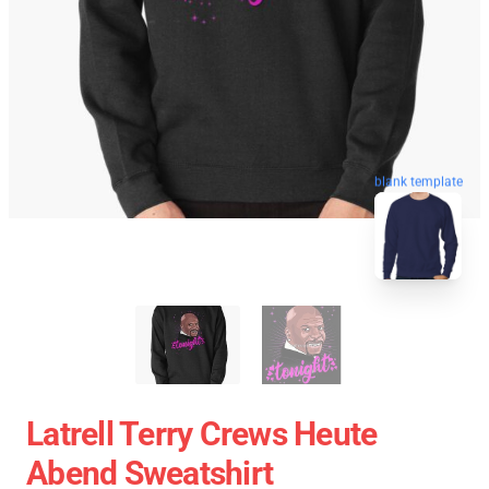
blank template
Latrell Terry Crews Heute
Abend Sweatshirt