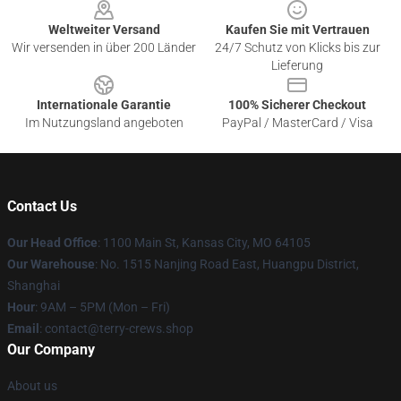
Weltweiter Versand
Kaufen Sie mit Vertrauen
Wir versenden in über 200 Länder
24/7 Schutz von Klicks bis zur
Lieferung
Internationale Garantie
100% Sicherer Checkout
Im Nutzungsland angeboten
PayPal / MasterCard / Visa
Contact Us
Our Head Office
: 1100 Main St, Kansas City, MO 64105
Our Warehouse
: No. 1515 Nanjing Road East, Huangpu District,
Shanghai
Hour
: 9AM – 5PM (Mon – Fri)
Email
: contact@terry-crews.shop
Our Company
About us