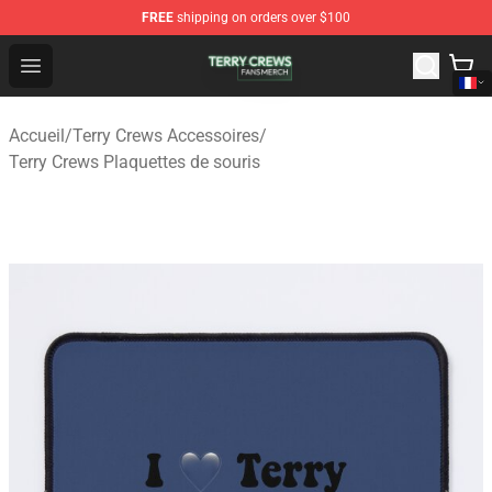
FREE
shipping on orders over $100
Terry Crews Shop - Official Terry Crews Merchandise Stor
Open menu
Accueil
/
Terry Crews Accessoires
/
Terry Crews Plaquettes de souris