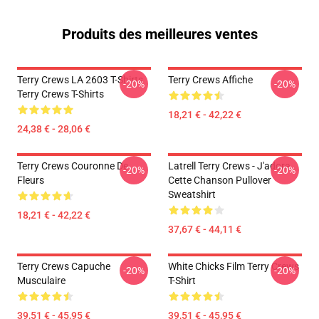
Produits des meilleures ventes
Terry Crews LA 2603 T-Shirts
Terry Crews Affiche
-20%
-20%
Terry Crews T-Shirts
18,21 € - 42,22 €
24,38 € - 28,06 €
Terry Crews Couronne De
Latrell Terry Crews - J'adore
-20%
-20%
Fleurs
Cette Chanson Pullover
Sweatshirt
18,21 € - 42,22 €
37,67 € - 44,11 €
Terry Crews Capuche
White Chicks Film Terry Crews
-20%
-20%
Musculaire
T-Shirt
39,51 € - 45,95 €
39,51 € - 45,95 €