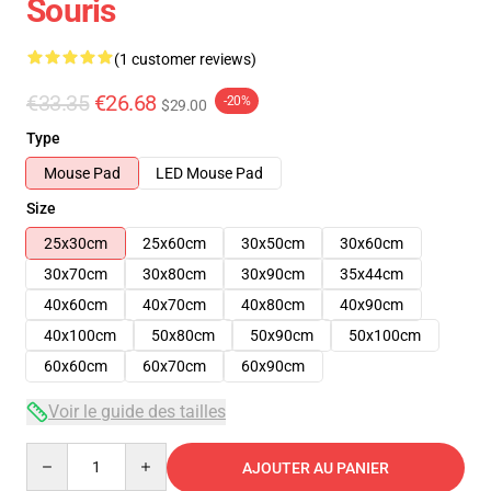
Souris
(1 customer reviews)
€33.35
€26.68
-20%
$29.00
Type
Mouse Pad
LED Mouse Pad
Size
25x30cm
25x60cm
30x50cm
30x60cm
30x70cm
30x80cm
30x90cm
35x44cm
40x60cm
40x70cm
40x80cm
40x90cm
40x100cm
50x80cm
50x90cm
50x100cm
60x60cm
60x70cm
60x90cm
Voir le guide des tailles
Quantity
AJOUTER AU PANIER