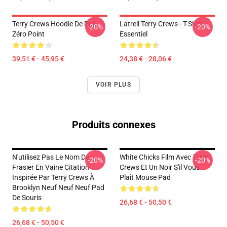
Terry Crews Hoodie De Pull
Latrell Terry Crews - T-Shirt
-20%
-20%
Zéro Point
Essentiel
39,51 € - 45,95 €
24,38 € - 28,06 €
VOIR PLUS
Produits connexes
N'utilisez Pas Le Nom De
White Chicks Film Avec Terry
-20%
-20%
Frasier En Vaine Citation
Crews Et Un Noir S'il Vous
Inspirée Par Terry Crews À
Plaît Mouse Pad
Brooklyn Neuf Neuf Neuf Pad
De Souris
26,68 € - 50,50 €
26,68 € - 50,50 €