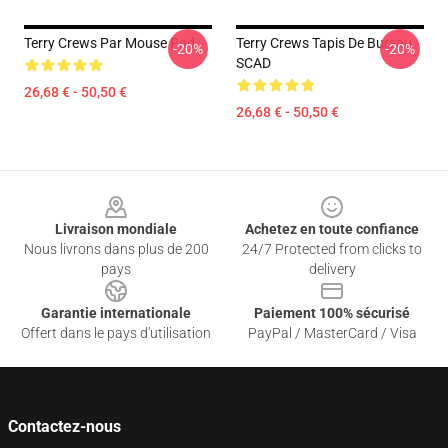
Terry Crews Par Mouse Pad
Terry Crews Tapis De Bureau
-20%
-20%
SCAD
26,68 € - 50,50 €
26,68 € - 50,50 €
Footer
Livraison mondiale
Achetez en toute confiance
Nous livrons dans plus de 200
24/7 Protected from clicks to
pays
delivery
Garantie internationale
Paiement 100% sécurisé
Offert dans le pays d'utilisation
PayPal / MasterCard / Visa
Contactez-nous