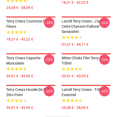
18,21 € - 42,22 €
24,38 € - 28,06 €
Terry Crews Couronne De
Latrell Terry Crews - J'adore
-20%
-20%
Fleurs
Cette Chanson Pullover
Sweatshirt
18,21 € - 42,22 €
37,67 € - 44,11 €
Terry Crews Capuche
White Chicks Film Terry Crews
-20%
-20%
Musculaire
T-Shirt
39,51 € - 45,95 €
39,51 € - 45,95 €
Terry Crews Hoodie De Pull
Latrell Terry Crews - T-Shirt
-20%
-20%
Zéro Point
Essentiel
39,51 € - 45,95 €
24,38 € - 28,06 €