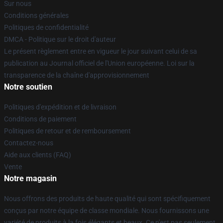
Sur nous
Conditions générales
Politiques de confidentialité
DMCA - Politique sur le droit d'auteur
Le présent règlement entre en vigueur le jour suivant celui de sa
publication au Journal officiel de l'Union européenne. Loi sur la
transparence de la chaîne d'approvisionnement
Notre soutien
Politiques d'expédition et de livraison
Conditions de paiement
Politiques de retour et de remboursement
Contactez-nous
Aide aux clients (FAQ)
Vente
Notre magasin
Nous offrons des produits de haute qualité qui sont spécifiquement
conçus par notre équipe de classe mondiale. Nous fournissons une
variété de produits à la fois élégants et beaux. Ce n'est pas seulement