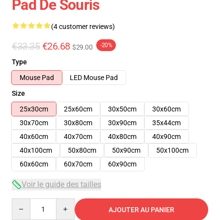
Pad De Souris
(4 customer reviews)
€33.35
€26.68
-20%
$29.00
Type
Mouse Pad
LED Mouse Pad
Size
25x30cm
25x60cm
30x50cm
30x60cm
30x70cm
30x80cm
30x90cm
35x44cm
40x60cm
40x70cm
40x80cm
40x90cm
40x100cm
50x80cm
50x90cm
50x100cm
60x60cm
60x70cm
60x90cm
Voir le guide des tailles
Quantity
AJOUTER AU PANIER