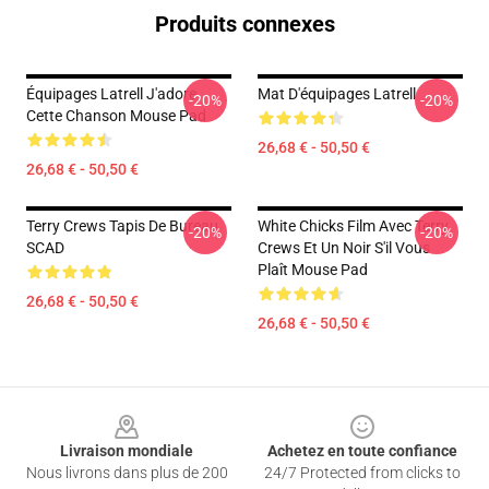
Produits connexes
Équipages Latrell J'adore
Mat D'équipages Latrell
-20%
-20%
Cette Chanson Mouse Pad
26,68 € - 50,50 €
26,68 € - 50,50 €
Terry Crews Tapis De Bureau
White Chicks Film Avec Terry
-20%
-20%
SCAD
Crews Et Un Noir S'il Vous
Plaît Mouse Pad
26,68 € - 50,50 €
26,68 € - 50,50 €
Footer
Livraison mondiale
Achetez en toute confiance
Nous livrons dans plus de 200
24/7 Protected from clicks to