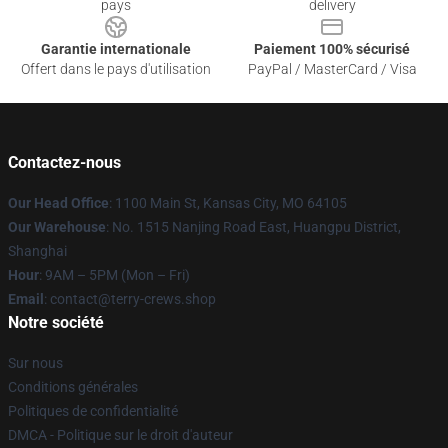
pays
delivery
Garantie internationale
Paiement 100% sécurisé
Offert dans le pays d'utilisation
PayPal / MasterCard / Visa
Contactez-nous
Our Head Office
: 1100 Main St, Kansas City, MO 64105
Our Warehouse
: No. 1515 Nanjing Road East, Huangpu District,
Shanghai
Hour
: 9AM – 5PM (Mon – Fri)
Email
: contact@terry-crews.shop
Notre société
Sur nous
Conditions générales
Politiques de confidentialité
DMCA - Politique sur le droit d'auteur