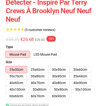
Détecter - Inspiré Par Terry
Crews À Brooklyn Neuf Neuf
Neuf
(3 customer reviews)
€33.35
€26.68
-20%
$29.00
Type
Mouse Pad
LED Mouse Pad
Size
25x30cm
25x60cm
30x50cm
30x60cm
30x70cm
30x80cm
30x90cm
35x44cm
40x60cm
40x70cm
40x80cm
40x90cm
40x100cm
50x80cm
50x90cm
50x100cm
60x60cm
60x70cm
60x90cm
Voir le guide des tailles