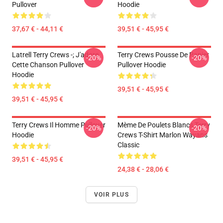
Pullover
Hoodie
37,67 € - 44,11 €
39,51 € - 45,95 €
Latrell Terry Crews -; J'adore
Terry Crews Pousse De Papier
-20%
-20%
Cette Chanson Pullover
Pullover Hoodie
Hoodie
39,51 € - 45,95 €
39,51 € - 45,95 €
Terry Crews Il Homme Pullover
Mème De Poulets Blancs Terry
-20%
-20%
Hoodie
Crews T-Shirt Marlon Wayans
Classic
39,51 € - 45,95 €
24,38 € - 28,06 €
VOIR PLUS