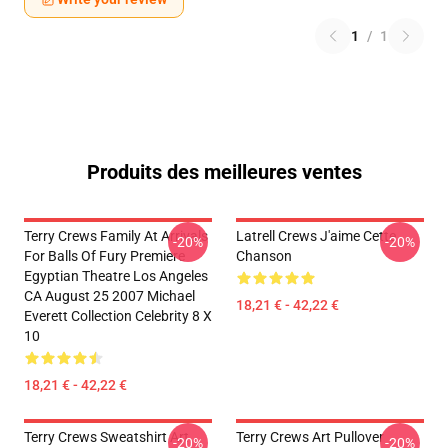
1
/
1
Produits des meilleures ventes
Terry Crews Family At Arrivals
Latrell Crews J'aime Cette
-20%
-20%
For Balls Of Fury Premiere
Chanson
Egyptian Theatre Los Angeles
CA August 25 2007 Michael
18,21 € - 42,22 €
Everett Collection Celebrity 8 X
10
18,21 € - 42,22 €
Terry Crews Sweatshirt Art
Terry Crews Art Pullover
-20%
-20%