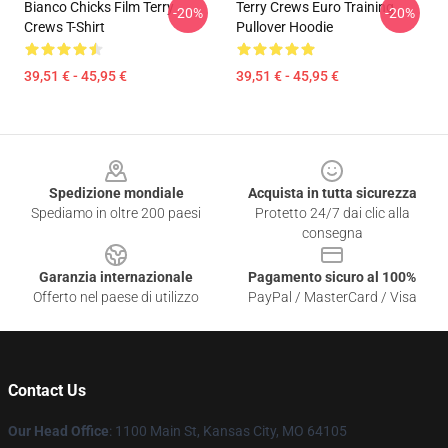
Bianco Chicks Film Terry
Terry Crews Euro Training
-20%
-20%
Crews T-Shirt
Pullover Hoodie
39,51 € - 45,95 €
39,51 € - 45,95 €
Footer
Spedizione mondiale
Acquista in tutta sicurezza
Spediamo in oltre 200 paesi
Protetto 24/7 dai clic alla
consegna
Garanzia internazionale
Pagamento sicuro al 100%
Offerto nel paese di utilizzo
PayPal / MasterCard / Visa
Contact Us
Our Head Office
: 1100 Main St, Kansas City, MO 64105