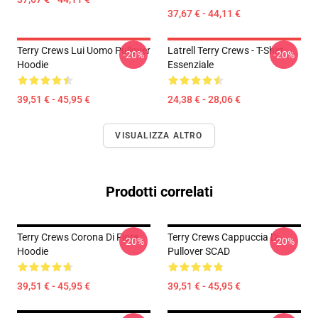
37,67 € - 44,11 €
Terry Crews Lui Uomo Pullover
Latrell Terry Crews - T-Shirt
-20%
-20%
Hoodie
Essenziale
39,51 € - 45,95 €
24,38 € - 28,06 €
VISUALIZZA ALTRO
Prodotti correlati
Terry Crews Corona Di Fiore
Terry Crews Cappuccia Di
-20%
-20%
Hoodie
Pullover SCAD
39,51 € - 45,95 €
39,51 € - 45,95 €