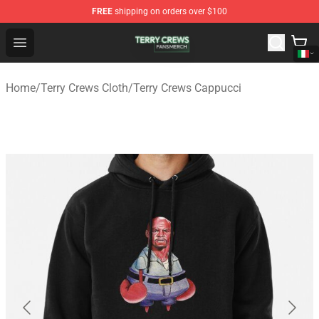
FREE
shipping on orders over $100
Terry Crews Shop - Official Terry Crews Merchandise Stor
Open menu
Home
/
Terry Crews Cloth
/
Terry Crews Cappucci