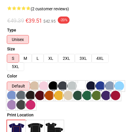
(2 customer reviews)
€49.39
€39.51
-20%
$42.95
Type
Unisex
Size
S
M
L
XL
2XL
3XL
4XL
5XL
Color
Default
Print Location