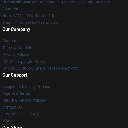
Our Warehouse
: No. 1515 Nanjing Road East, Huangpu District,
Shanghai
Hour
: 9AM – 5PM (Mon – Fri)
Email
: contact@terry-crews.shop
Our Company
About us
Terms & Conditions
Privacy Policies
DMCA - Copyright Policy
CA SB657: Supply Chain Transparency Act
Our Support
Shipping & Delivery Policies
Payment Terms
Return & Refund Policies
Contact Us
Customer Help (FAQ)
Whosale
Our Store