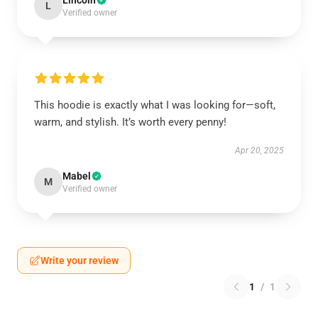
Lincoln
L
Verified owner
This hoodie is exactly what I was looking for—soft,
warm, and stylish. It’s worth every penny!
Apr 20, 2025
Mabel
M
Verified owner
Write your review
1
/
1