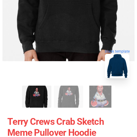
blank template
Terry Crews Crab Sketch
Meme Pullover Hoodie