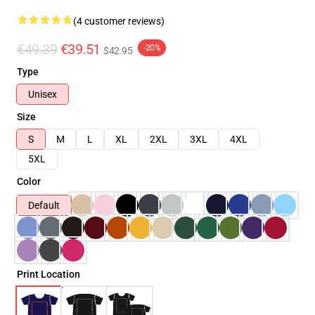
(4 customer reviews)
€49.39
€39.51
-20%
$42.95
Type
Unisex
Size
S
M
L
XL
2XL
3XL
4XL
5XL
Color
Default
Print Location