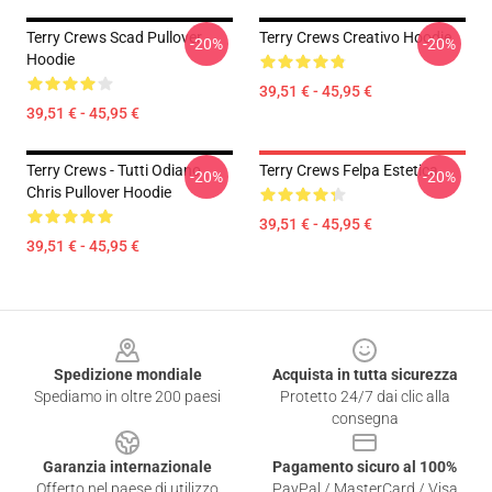
Terry Crews Scad Pullover
Terry Crews Creativo Hoodie
-20%
-20%
Hoodie
39,51 € - 45,95 €
39,51 € - 45,95 €
Terry Crews - Tutti Odiano
Terry Crews Felpa Estetica
-20%
-20%
Chris Pullover Hoodie
39,51 € - 45,95 €
39,51 € - 45,95 €
Footer
Spedizione mondiale
Acquista in tutta sicurezza
Spediamo in oltre 200 paesi
Protetto 24/7 dai clic alla
consegna
Garanzia internazionale
Pagamento sicuro al 100%
Offerto nel paese di utilizzo
PayPal / MasterCard / Visa