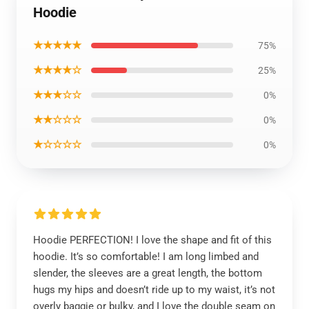
Hoodie
★★★★★
75%
★★★★☆
25%
★★★☆☆
0%
★★☆☆☆
0%
★☆☆☆☆
0%
Hoodie PERFECTION! I love the shape and fit of this
hoodie. It’s so comfortable! I am long limbed and
slender, the sleeves are a great length, the bottom
hugs my hips and doesn’t ride up to my waist, it’s not
overly baggie or bulky, and I love the double seam on