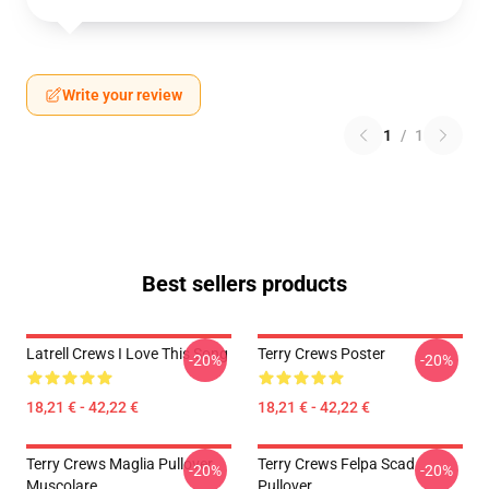
Write your review
1
/
1
Best sellers products
Latrell Crews I Love This Song
Terry Crews Poster
-20%
-20%
18,21 € - 42,22 €
18,21 € - 42,22 €
Terry Crews Maglia Pullover
Terry Crews Felpa Scad
-20%
-20%
Muscolare
Pullover