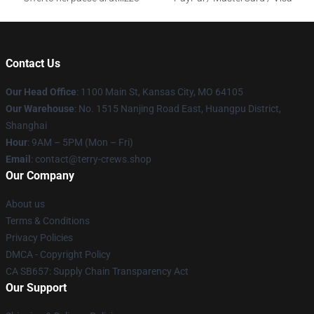
Contact Us
Our Head Office
: 1100 Main St, Kansas City, MO 64105
Our Warehouse
: No. 1515 Nanjing Road East, Huangpu District,
Shanghai
Hour
: 9AM – 5PM (Mon – Fri)
Email
: contact@terry-crews.shop
Our Company
About us
Terms & Conditions
Privacy Policies
DMCA - Copyright Policy
CA SB657: Supply Chain Transparency Act
Our Support