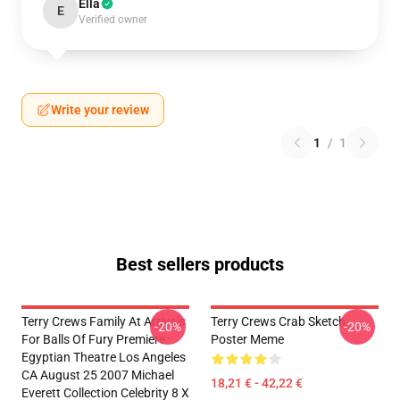
Ella
E
Verified owner
Write your review
1
/
1
Best sellers products
Terry Crews Family At Arrivals
Terry Crews Crab Sketch
-20%
-20%
For Balls Of Fury Premiere
Poster Meme
Egyptian Theatre Los Angeles
CA August 25 2007 Michael
18,21 € - 42,22 €
Everett Collection Celebrity 8 X