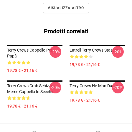
VISUALIZZA ALTRO
Prodotti correlati
Terry Crews Cappello Per
Latrell Terry Crews Stasera
-20%
-20%
Papà
19,78 € - 21,16 €
19,78 € - 21,16 €
Terry Crews Crab Schizzo
Terry Crews He-Man Dad Hat
-20%
-20%
Meme Cappello In Secchio
19,78 € - 21,16 €
19,78 € - 21,16 €
Footer