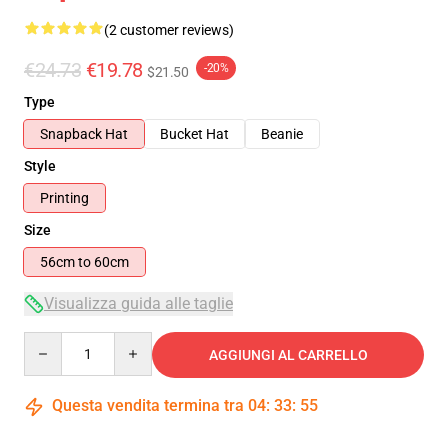
(2 customer reviews)
€24.73
€19.78
-20%
$21.50
Type
Snapback Hat
Bucket Hat
Beanie
Style
Printing
Size
56cm to 60cm
Visualizza guida alle taglie
Quantity
AGGIUNGI AL CARRELLO
Questa vendita termina tra
04
:
33
:
54