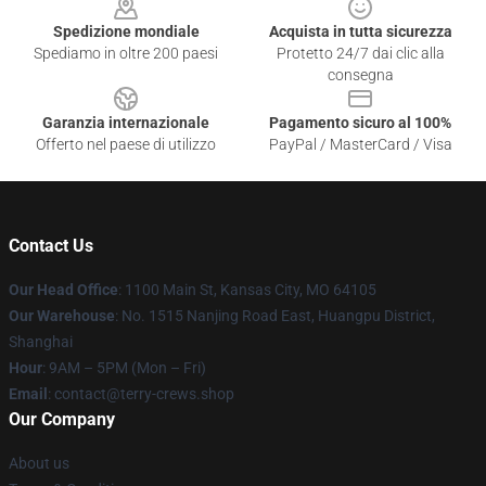
Spedizione mondiale
Acquista in tutta sicurezza
Spediamo in oltre 200 paesi
Protetto 24/7 dai clic alla
consegna
Garanzia internazionale
Pagamento sicuro al 100%
Offerto nel paese di utilizzo
PayPal / MasterCard / Visa
Contact Us
Our Head Office
: 1100 Main St, Kansas City, MO 64105
Our Warehouse
: No. 1515 Nanjing Road East, Huangpu District,
Shanghai
Hour
: 9AM – 5PM (Mon – Fri)
Email
: contact@terry-crews.shop
Our Company
About us