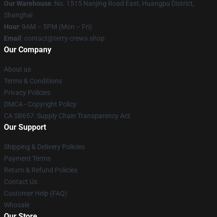
Our Warehouse
: No. 1515 Nanjing Road East, Huangpu District,
Shanghai
Hour
: 9AM – 5PM (Mon – Fri)
Email
: contact@terry-crews.shop
Our Company
About us
Terms & Conditions
Privacy Policies
DMCA - Copyright Policy
CA SB657: Supply Chain Transparency Act
Our Support
Shipping & Delivery Policies
Payment Terms
Return & Refund Policies
Contact Us
Customer Help (FAQ)
Whosale
Our Store