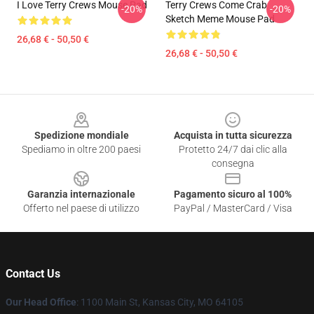
I Love Terry Crews Mouse Pad
Terry Crews Come Crab
-20%
-20%
Sketch Meme Mouse Pad
26,68 € - 50,50 €
26,68 € - 50,50 €
Footer
Spedizione mondiale
Acquista in tutta sicurezza
Spediamo in oltre 200 paesi
Protetto 24/7 dai clic alla
consegna
Garanzia internazionale
Pagamento sicuro al 100%
Offerto nel paese di utilizzo
PayPal / MasterCard / Visa
Contact Us
Our Head Office
: 1100 Main St, Kansas City, MO 64105