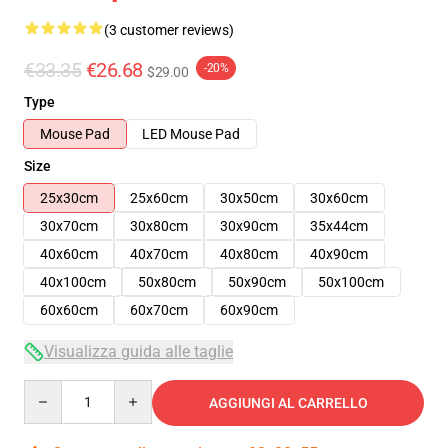
(3 customer reviews)
€33.35
€26.68
-20%
$29.00
Type
Mouse Pad
LED Mouse Pad
Size
25x30cm
25x60cm
30x50cm
30x60cm
30x70cm
30x80cm
30x90cm
35x44cm
40x60cm
40x70cm
40x80cm
40x90cm
40x100cm
50x80cm
50x90cm
50x100cm
60x60cm
60x70cm
60x90cm
Visualizza guida alle taglie
Quantity
AGGIUNGI AL CARRELLO