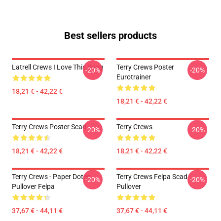
Best sellers products
Latrell Crews I Love This Song
Terry Crews Poster
-20%
-20%
Eurotrainer
18,21 € - 42,22 €
18,21 € - 42,22 €
Terry Crews Poster Scad
Terry Crews
-20%
-20%
18,21 € - 42,22 €
18,21 € - 42,22 €
Terry Crews - Paper Dotes
Terry Crews Felpa Scad
-20%
-20%
Pullover Felpa
Pullover
37,67 € - 44,11 €
37,67 € - 44,11 €