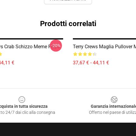
Prodotti correlati
-20%
ws Crab Schizzo Meme Felpa
Terry Crews Maglia Pullover 
44,11 €
37,67 € - 44,11 €
cquista in tutta sicurezza
Garanzia internazional
to 24/7 dai clic alla consegna
Offerto nel paese di utiliz