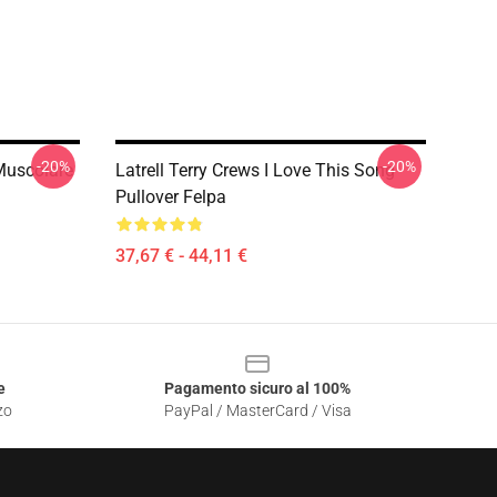
-20%
-20%
Muscolare
Latrell Terry Crews I Love This Song
Pullover Felpa
37,67 € - 44,11 €
e
Pagamento sicuro al 100%
zo
PayPal / MasterCard / Visa