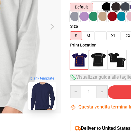
Default
Size
S
M
L
XL
2X
Print Location
Visualizza guida alle tagli
blank template
Quantity
Questa vendita termina 
Deliver to United States