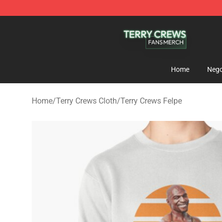
Terry Crews Shop - Official Terry Crews Merchandise S
Home
Nego
Home
/
Terry Crews Cloth
/
Terry Crews Felpe