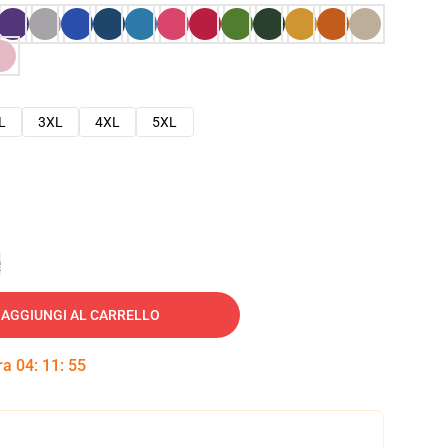
L
3XL
4XL
5XL
e
AGGIUNGI AL CARRELLO
tra
04
:
11
:
54