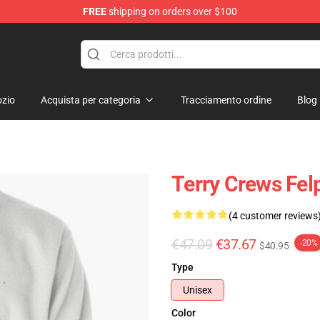
FREE
shipping on orders over $100
tore
zio
Acquista per categoria
Tracciamento ordine
Blog
Terry Crews Fel
(4 customer reviews
€47.09
€37.67
-20%
$40.95
Type
Unisex
Color