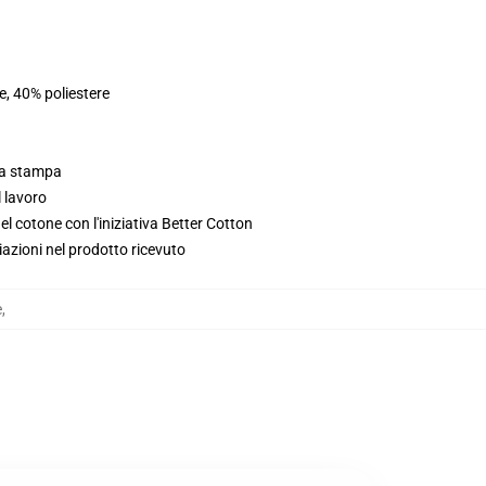
e, 40% poliestere
lla stampa
l lavoro
l cotone con l'iniziativa Better Cotton
iazioni nel prodotto ricevuto
e
,