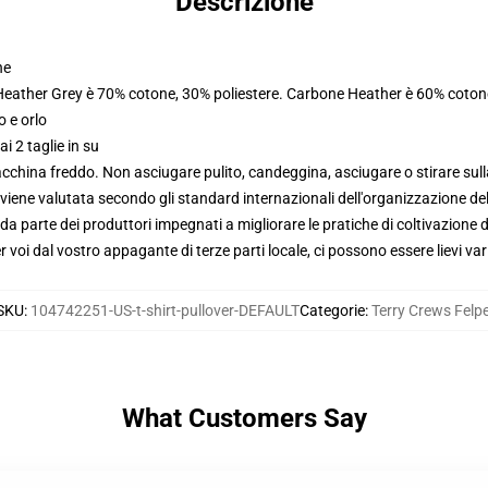
Descrizione
ne
 Heather Grey è 70% cotone, 30% poliestere. Carbone Heather è 60% coton
o e orlo
i 2 taglie in su
macchina freddo. Non asciugare pulito, candeggina, asciugare o stirare su
viene valutata secondo gli standard internazionali dell'organizzazione de
 parte dei produttori impegnati a migliorare le pratiche di coltivazione de
voi dal vostro appagante di terze parti locale, ci possono essere lievi var
SKU
:
104742251-US-t-shirt-pullover-DEFAULT
Categorie
:
Terry Crews Felp
What Customers Say