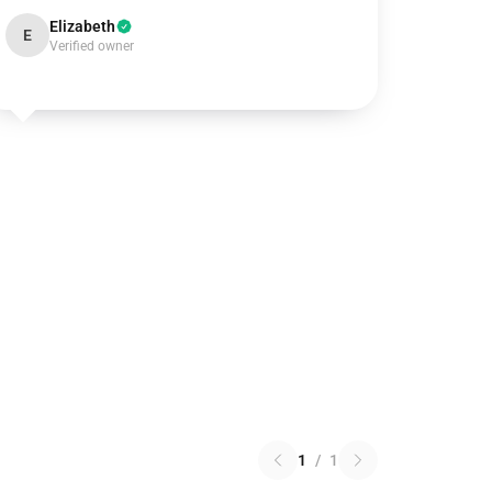
Elizabeth
E
Verified owner
1
/
1