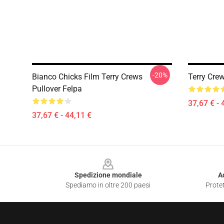
-20%
Bianco Chicks Film Terry Crews
Terry Cre
Pullover Felpa
37,67 € - 
37,67 € - 44,11 €
Footer
Spedizione mondiale
A
Spediamo in oltre 200 paesi
Protet