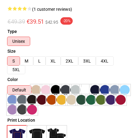
(1 customer reviews)
€49.39
€39.51
-20%
$42.95
Type
Unisex
Size
S
M
L
XL
2XL
3XL
4XL
5XL
Color
Default
Print Location