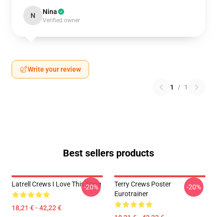
Nina
N
Verified owner
Write your review
1
/
1
Best sellers products
Latrell Crews I Love This Song
Terry Crews Poster
-20%
-20%
Eurotrainer
18,21 € - 42,22 €