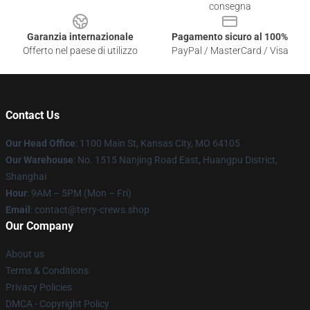
consegna
Garanzia internazionale
Pagamento sicuro al 100%
Offerto nel paese di utilizzo
PayPal / MasterCard / Visa
Contact Us
Our Head Office
: 1100 Main St, Kansas City, MO 64105
Our Warehouse
: No. 1515 Nanjing Road East, Huangpu District,
Shanghai
Hour
: 9AM – 5PM (Mon – Fri)
Email
: contact@terry-crews.shop
Our Company
About us
Terms & Conditions
Privacy Policies
DMCA - Copyright Policy