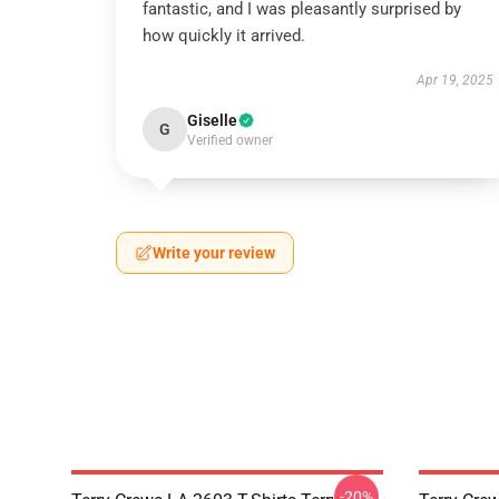
fantastic, and I was pleasantly surprised by
how quickly it arrived.
Apr 19, 2025
Giselle
G
Verified owner
Write your review
-20%