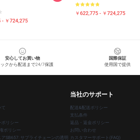
￥622,775 - ￥724,275
 - ￥724,275
安心してお買い物
国際保証
ックから配送まで24/7保護
使用国で提供
当社のサポート
いて
配送&配送ポリシー
支払条件
ーポリシー
返品・返金ポリシー
著作権ポリシー
お問い合わせ
アSB657: サプライチェーンの透明
カスタマーサポート(FAQ)