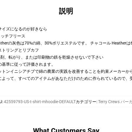
説明
2サイズになるのが好きなら
トンリッチフリース
therの灰色は70%の綿、30%ポリエステルです。 チャコール Heather
ストリングとリブカフ
漂白剤、転がり、または印刷物の鉄を乾燥させないで下さい
の基準に従って評価されます。
ットンイニシアチブで綿の農業の実践を改善することを約束メーカーか
によって、すべてのアイテムがあなただけのために作られているので、
U
:
42559793-US-t-shirt-mhoodie-DEFAULT
カテゴリー
:
Terry Crews パー
What Customers Say