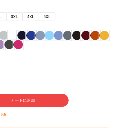
L
3XL
4XL
5XL
カートに追加
:
54