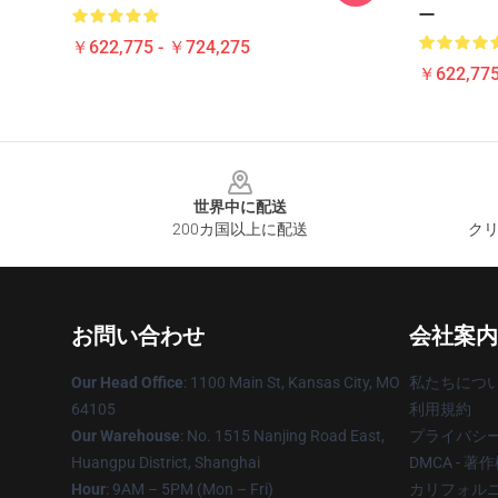
ー
￥622,775 - ￥724,275
￥622,775
Footer
世界中に配送
200カ国以上に配送
クリ
お問い合わせ
会社案内
Our Head Office
: 1100 Main St, Kansas City, MO
私たちにつ
64105
利用規約
Our Warehouse
: No. 1515 Nanjing Road East,
プライバシ
Huangpu District, Shanghai
DMCA - 
Hour
: 9AM – 5PM (Mon – Fri)
カリフォルニ