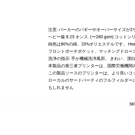
注意: パーカーのバギーやオーバーサイズが
ヘビー級 8.25 オンス. (〜280 gsm) コッ
純色は80%の綿、20%ポリエステルです。 Hea
フロントポーチポケット、マッチングドロー
洗浄の指示: 手か機械洗浄風邪。 きれい、
本製品の第三者プリンターは、国際労働機関
この製品ソースのプリンターは、より良いコ
ローカルのサードパーティのフルフィルダー
もしれません
SK