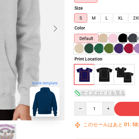
Size
S
M
L
XL
2X
Color
Default
Print Location
blank template
サイズガイドを見る
Quantity
このセールはあと
01
:
58