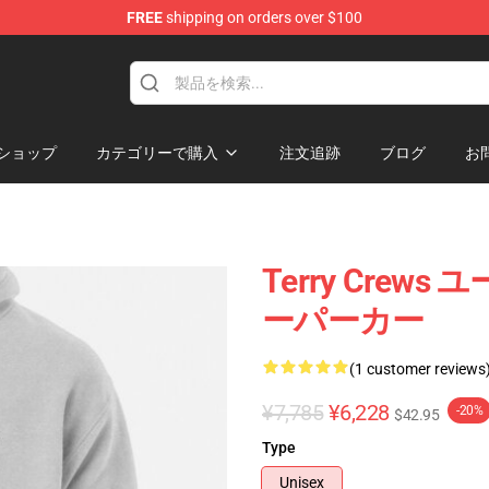
FREE
shipping on orders over $100
tore
ショップ
カテゴリーで購入
注文追跡
ブログ
お
Terry Cre
ーパーカー
(1 customer reviews
¥7,785
¥6,228
-20%
$42.95
Type
Unisex