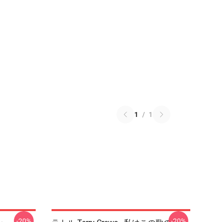
1
/
1
-20%
-20%