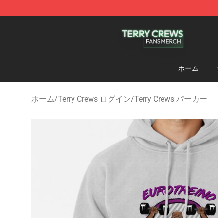
Terry Crews Shop - Official Terry Crews Merchandise S
ホーム
ホーム
/
Terry Crews ログイン
/
Terry Crews パーカー