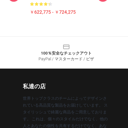
￥622,775 - ￥724,275
100％安全なチェックアウト
PayPal / マスターカード / ビザ
私達の店
世界トップクラスのチームによってデザインさ
れている高品質な製品をお届けしています。 ス
タイリッシュで綺麗な商品をご用意しておりま
す。 これは、個々のスタイルだけでなく、他の
人とあなたの個性を共有するだけでなく、あな