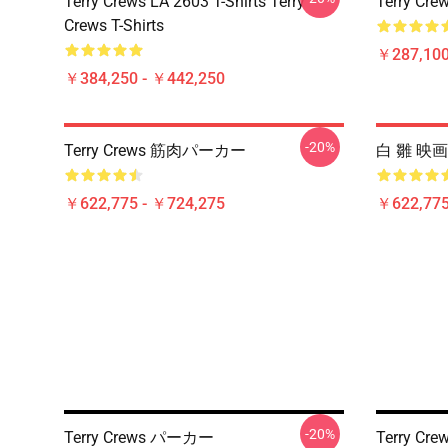
Terry Crews LA 2603 T-Shirts Terry
Terry C
Crews T-Shirts
￥287,100
￥384,250 - ￥442,250
-20%
Terry Crews 筋肉パーカー
白 雛 映画 
￥622,775 - ￥724,275
￥622,775
-20%
Terry Crews パーカー
Terry 