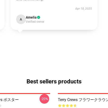
Apr 18, 2025
Amelia
A
Verified owner
Best sellers products
-20%
rews ポスター
Terry Crews フラワークラウ