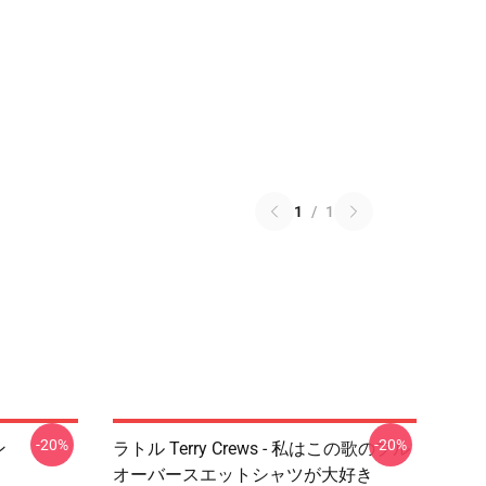
1
/
1
-20%
-20%
ン
ラトル Terry Crews - 私はこの歌のプル
オーバースエットシャツが大好き