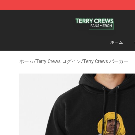
Terry Crews Shop - Official Terry Crews Merchandise S
ホーム
ホーム
/
Terry Crews ログイン
/
Terry Crews パーカー