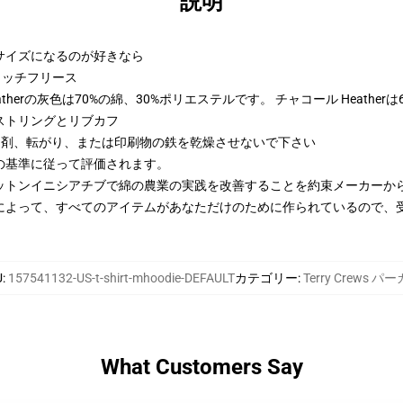
説明
2サイズになるのが好きなら
トンリッチフリース
therの灰色は70%の綿、30%ポリエステルです。 チャコール Heather
ストリングとリブカフ
漂白剤、転がり、または印刷物の鉄を乾燥させないで下さい
の基準に従って評価されます。
ットンイニシアチブで綿の農業の実践を改善することを約束メーカーか
によって、すべてのアイテムがあなただけのために作られているので、
U
:
157541132-US-t-shirt-mhoodie-DEFAULT
カテゴリー
:
Terry Crews パ
What Customers Say