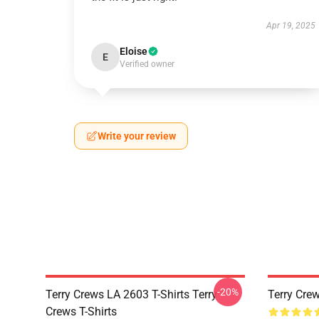
Apr 19, 2025
Eloise
E
Verified owner
Write your review
-20%
Terry Crews LA 2603 T-Shirts Terry
Terry C
Crews T-Shirts