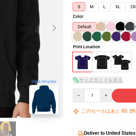
S
M
L
XL
2X
Color
Default
Print Location
サイズガイドを見る
blank template
Quantity
このセールはあと
03
:
29
Deliver to United States