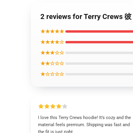
2 reviews for Terry C
★★★★★
★★★★☆
★★★☆☆
★★☆☆☆
★☆☆☆☆
I love this Terry Crews hoodie! It’s cozy and the
material feels premium. Shipping was fast and
the fit is just right.