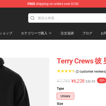
FREE
shipping on orders over $100
tore
ショップ
カテゴリーで購入
注文追跡
ブログ
お
Terry Crew
(2 customer reviews
¥7,785
¥6,228
-20%
$42.95
Type
Unisex
Size