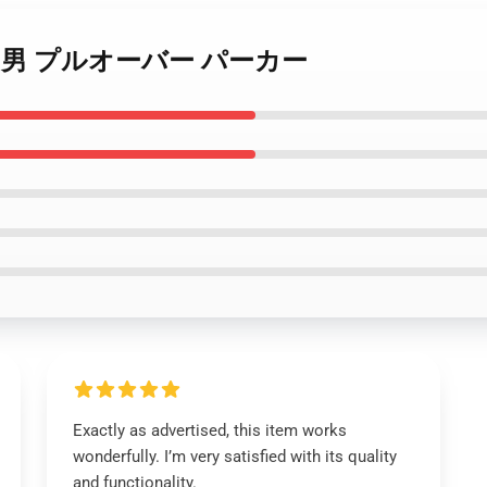
rews 彼 男 プルオーバー パーカー
Exactly as advertised, this item works
wonderfully. I’m very satisfied with its quality
and functionality.