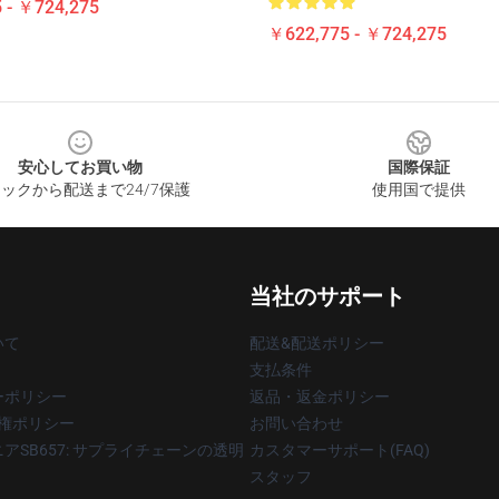
 - ￥724,275
￥622,775 - ￥724,275
安心してお買い物
国際保証
ックから配送まで24/7保護
使用国で提供
当社のサポート
いて
配送&配送ポリシー
支払条件
ーポリシー
返品・返金ポリシー
著作権ポリシー
お問い合わせ
アSB657: サプライチェーンの透明
カスタマーサポート(FAQ)
スタッフ