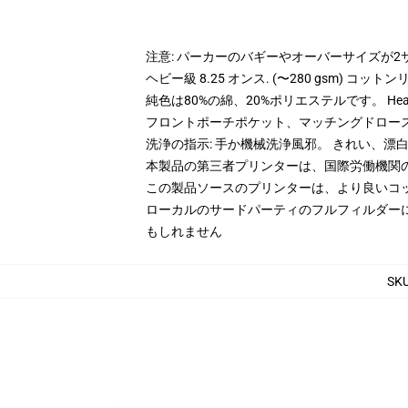
注意: パーカーのバギーやオーバーサイズが
ヘビー級 8.25 オンス. (〜280 gsm) コッ
純色は80%の綿、20%ポリエステルです。 Hea
フロントポーチポケット、マッチングドロー
洗浄の指示: 手か機械洗浄風邪。 きれい、
本製品の第三者プリンターは、国際労働機関
この製品ソースのプリンターは、より良いコ
ローカルのサードパーティのフルフィルダー
もしれません
SK