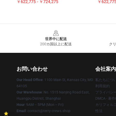
￥622,775 - ￥724,275
￥622,775
Footer
世界中に配送
200カ国以上に配送
クリ
お問い合わせ
会社案内
Our Head Office
: 1100 Main St, Kansas City, MO
私たちにつ
64105
利用規約
Our Warehouse
: No. 1515 Nanjing Road East,
プライバシ
Huangpu District, Shanghai
DMCA - 
Hour
: 9AM – 5PM (Mon – Fri)
カリフォルニ
Email
: contact@terry-crews.shop
性法