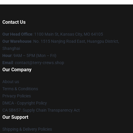
Contact Us
Our Head Office
: 1100 Main St, Kansas City, MO 64105
Our Warehouse
: No. 1515 Nanjing Road East, Huangpu District,
Shanghai
Hour
: 9AM – 5PM (Mon – Fri)
Email
: contact@terry-crews.shop
Our Company
About us
Terms & Conditions
Privacy Policies
DMCA - Copyright Policy
CA SB657: Supply Chain Transparency Act
Our Support
Shipping & Delivery Policies