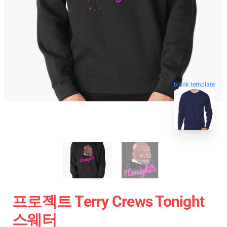
blank template
프로젝트 Terry Crews Tonight
스웨터