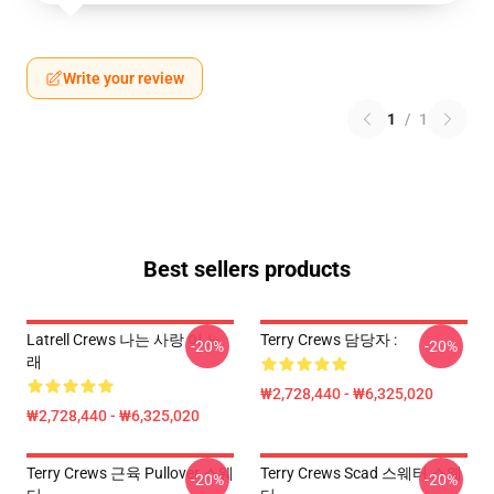
Write your review
1
/
1
Best sellers products
Latrell Crews 나는 사랑 이 노
Terry Crews 담당자 :
-20%
-20%
래
₩2,728,440 - ₩6,325,020
₩2,728,440 - ₩6,325,020
Terry Crews 근육 Pullover 스웨
Terry Crews Scad 스웨터 스웨
-20%
-20%