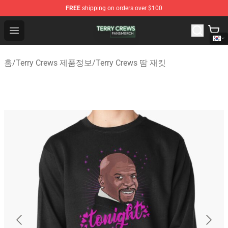
FREE
shipping on orders over $100
Terry Crews Shop - Official Terry Crews Merchandise Stor
Open menu
홈
/
Terry Crews 제품정보
/
Terry Crews 땀 재킷