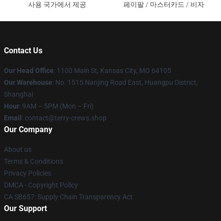
사용 국가에서 제공
페이팔 / 마스터카드 / 비자
Contact Us
Our Head Office
: 1100 Main St, Kansas City, MO 64105
Our Warehouse
: No. 1515 Nanjing Road East, Huangpu District,
Shanghai
Hour
: 9AM – 5PM (Mon – Fri)
Email
: contact@terry-crews.shop
Our Company
About us
Terms & Conditions
Privacy Policies
DMCA - Copyright Policy
CA SB657: Supply Chain Transparency Act
Our Support