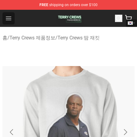
FREE
shipping on orders over $100
Terry Crews Shop - Official Terry Crews Merchandise Stor
Open menu
홈
/
Terry Crews 제품정보
/
Terry Crews 땀 재킷