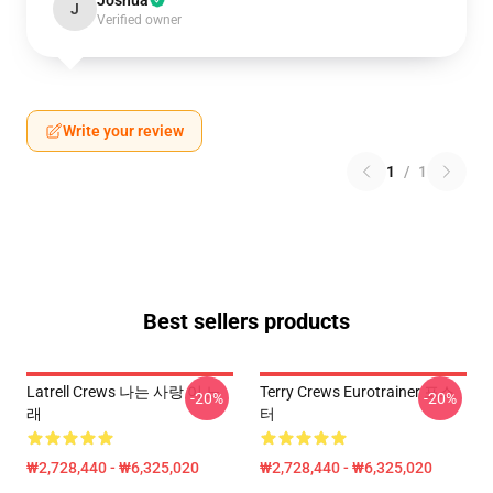
Joshua
J
Verified owner
Write your review
1
/
1
Best sellers products
Latrell Crews 나는 사랑 이 노
Terry Crews Eurotrainer 포스
-20%
-20%
래
터
₩2,728,440 - ₩6,325,020
₩2,728,440 - ₩6,325,020