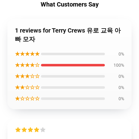
What Customers Say
1 reviews for Terry Crews 유로 교육 아
빠 모자
★★★★★
0%
★★★★☆
100%
★★★☆☆
0%
★★☆☆☆
0%
★☆☆☆☆
0%