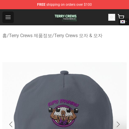
FREE
shipping on orders over $100
Terry Crews Shop - Official Terry Crews Merchandise Stor
Open menu
홈
/
Terry Crews 제품정보
/
Terry Crews 모자 & 모자