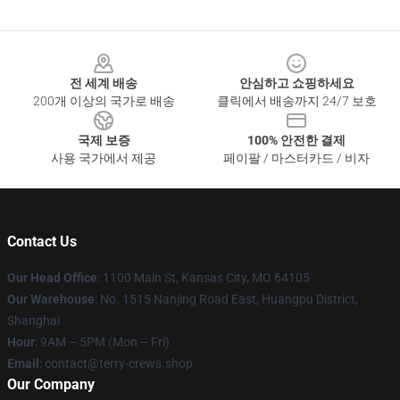
Footer
전 세계 배송
안심하고 쇼핑하세요
200개 이상의 국가로 배송
클릭에서 배송까지 24/7 보호
국제 보증
100% 안전한 결제
사용 국가에서 제공
페이팔 / 마스터카드 / 비자
Contact Us
Our Head Office
: 1100 Main St, Kansas City, MO 64105
Our Warehouse
: No. 1515 Nanjing Road East, Huangpu District,
Shanghai
Hour
: 9AM – 5PM (Mon – Fri)
Email
: contact@terry-crews.shop
Our Company