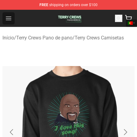
FREE
shipping on orders over $100
Terry Crews Shop - Official Terry Crews Merchandise Stor
Open menu
Início
/
Terry Crews Pano de pano
/
Terry Crews Camisetas