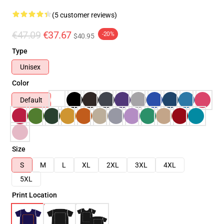
(5 customer reviews)
€47.09
€37.67
-20%
$40.95
Type
Unisex
Color
Default
Size
S
M
L
XL
2XL
3XL
4XL
5XL
Print Location