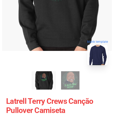
blank template
Latrell Terry Crews Canção
Pullover Camiseta