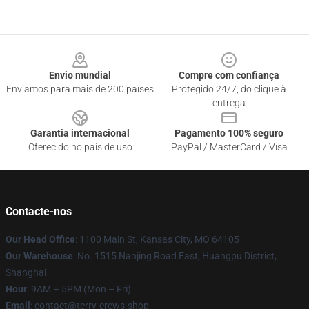
Footer
Envio mundial
Compre com confiança
Enviamos para mais de 200 países
Protegido 24/7, do clique à
entrega
Garantia internacional
Pagamento 100% seguro
Oferecido no país de uso
PayPal / MasterCard / Visa
Contacte-nos
Our Head Office
: 1100 Main St, Kansas City, MO 64105
Our Warehouse
: No. 1515 Nanjing Road East, Huangpu District,
Shanghai
Hour
: 9AM – 5PM (Mon – Fri)
Email
: contact@terry-crews.shop