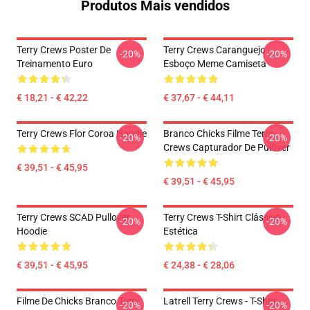
Produtos Mais vendidos
Terry Crews Poster De
Terry Crews Caranguejo
-20%
-20%
Treinamento Euro
Esboço Meme Camiseta
€ 18,21 - € 42,22
€ 37,67 - € 44,11
Terry Crews Flor Coroa Hoodie
Branco Chicks Filme Terry
-20%
-20%
Crews Capturador De Pulôver
€ 39,51 - € 45,95
€ 39,51 - € 45,95
Terry Crews SCAD Pullover
Terry Crews T-Shirt Clássico
-20%
-20%
Hoodie
Estética
€ 39,51 - € 45,95
€ 24,38 - € 28,06
Filme De Chicks Branco Terry
Latrell Terry Crews - T-Shirt
-20%
-20%