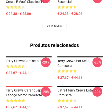
Crews E Você Clássico T-Shirt
Essencial
€ 24,38 - € 28,06
€ 24,38 - € 28,06
VER MAIS
Produtos relacionados
Terry Crews Camiseta Estética
Terry Crews Por Seba
-20%
-20%
Camiseta
€ 37,67 - € 44,11
€ 37,67 - € 44,11
Terry Crews Caranguejo
Latrell Terry Crews Esta Noite
-20%
-20%
Esboço Meme Camiseta
Camiseta
€ 37,67 - € 44,11
€ 37,67 - € 44,11