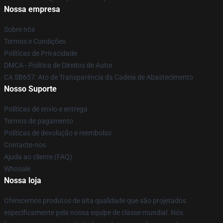
Nossa empresa
Sobre nós
Termos e Condições
Políticas de Privacidade
DMCA - Política de Direitos de Autor
CA SB657: Ato de Transparência da Cadeia de Abastecimento
Nosso Suporte
Políticas de envio e entrega
Termos de pagamento
Políticas de devolução e reembolso
Contacte-nos
Ajuda ao cliente (FAQ)
Whosale
Nossa loja
Oferecemos produtos de alta qualidade que são projetados
especificamente pela nossa equipe de classe mundial. Nós