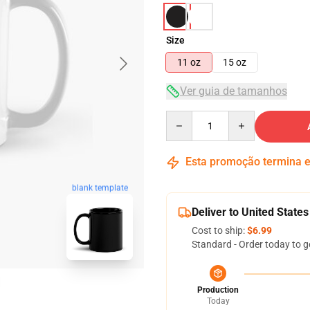
Size
11 oz
15 oz
Ver guia de tamanhos
Quantity
Esta promoção termina
blank template
Deliver to United States
Cost to ship:
$6.99
Standard - Order today to g
Production
Today