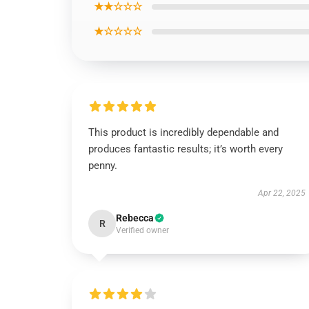
★★☆☆☆
★☆☆☆☆
This product is incredibly dependable and
produces fantastic results; it’s worth every
penny.
Apr 22, 2025
Rebecca
R
Verified owner