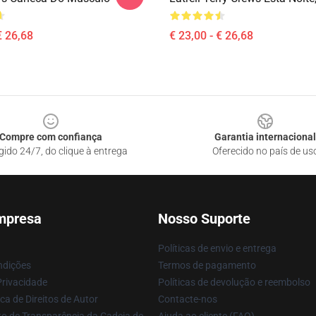
€ 26,68
€ 23,00 - € 26,68
Compre com confiança
Garantia internacional
gido 24/7, do clique à entrega
Oferecido no país de us
mpresa
Nosso Suporte
Políticas de envio e entrega
ndições
Termos de pagamento
Privacidade
Políticas de devolução e reembolso
ca de Direitos de Autor
Contacte-nos