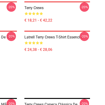
-20%
-20%
Terry Crews
€ 18,21 - € 42,22
-20%
-20%
o De Seba
Latrell Terry Crews T-Shirt Essencial
€ 24,38 - € 28,06
-20%
-20%
, Mãe.
Terry Crews Caneca Clássica De