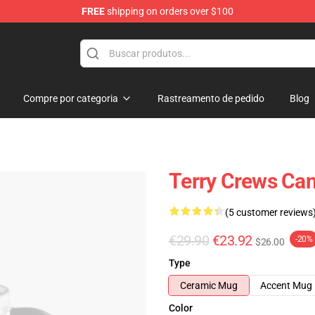
FREE
shipping on orders over $100
tore
Compre por categoria
Rastreamento de pedido
Blog
Terry Crews Can
(5 customer reviews
€29.90
€23.92
-20%
$26.00
Type
Ceramic Mug
Accent Mug
Color