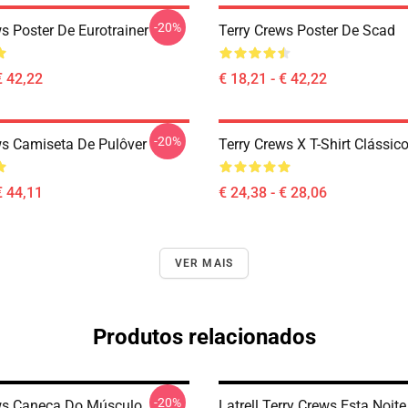
-20%
s Poster De Eurotrainer
Terry Crews Poster De Scad
€ 42,22
€ 18,21 - € 42,22
-20%
ws Camiseta De Pulôver
Terry Crews X T-Shirt Clássic
€ 44,11
€ 24,38 - € 28,06
VER MAIS
Produtos relacionados
-20%
ws Caneca Do Músculo
Latrell Terry Crews Esta Noite