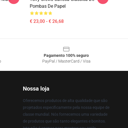
Pombas De Papel
€ 23,00 - € 26,68
Pagamento 100% seguro
o
PayPal / MasterCard / Visa
Nossa loja
Oferecemos produtos de alta qualidade que são
projetados especificamente pela nossa equipe de
classe mundial. Nós fornecemos uma variedade
de produtos que são tanto elegantes e bonitos.