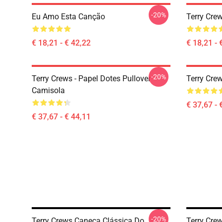
-20%
Eu Amo Esta Canção
Terry Crew
€ 18,21 - € 42,22
€ 18,21 - 
-20%
Terry Crews - Papel Dotes Pullover
Terry Cre
Camisola
€ 37,67 - 
€ 37,67 - € 44,11
-20%
Terry Crews Caneca Clássica Do
Terry Cre