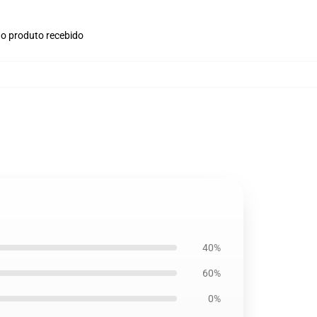
no produto recebido
40%
60%
0%