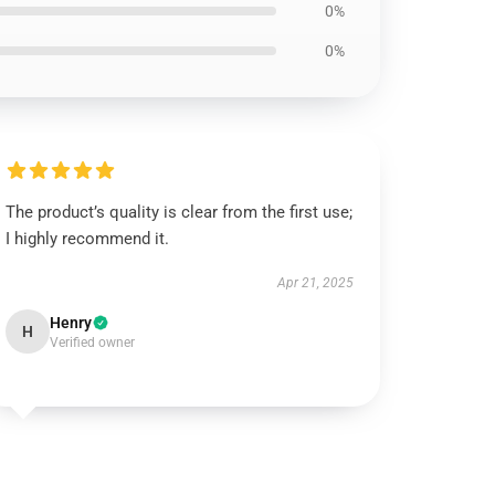
0%
0%
The product’s quality is clear from the first use;
I highly recommend it.
Apr 21, 2025
Henry
H
Verified owner