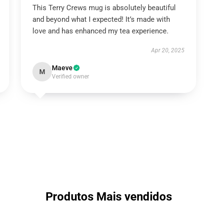
This Terry Crews mug is absolutely beautiful
and beyond what I expected! It’s made with
love and has enhanced my tea experience.
Apr 20, 2025
Maeve
M
Verified owner
Produtos Mais vendidos