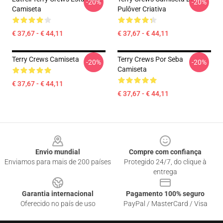
-20%
-20%
Camiseta
Pulôver Criativa
€ 37,67 - € 44,11
€ 37,67 - € 44,11
Terry Crews Camiseta
Terry Crews Por Seba
-20%
-20%
Camiseta
€ 37,67 - € 44,11
€ 37,67 - € 44,11
Footer
Envio mundial
Compre com confiança
Enviamos para mais de 200 países
Protegido 24/7, do clique à
entrega
Garantia internacional
Pagamento 100% seguro
Oferecido no país de uso
PayPal / MasterCard / Visa