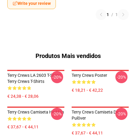
Write your review
1
/
1
Produtos Mais vendidos
Terry Crews LA 2603 T-Shirts
Terry Crews Poster
-20%
-20%
Terry Crews T-Shirts
€ 18,21 - € 42,22
€ 24,38 - € 28,06
Terry Crews Camiseta He-Man
Terry Crews Camiseta De
-20%
-20%
Pulôver
€ 37,67 - € 44,11
€ 37,67 - € 44,11