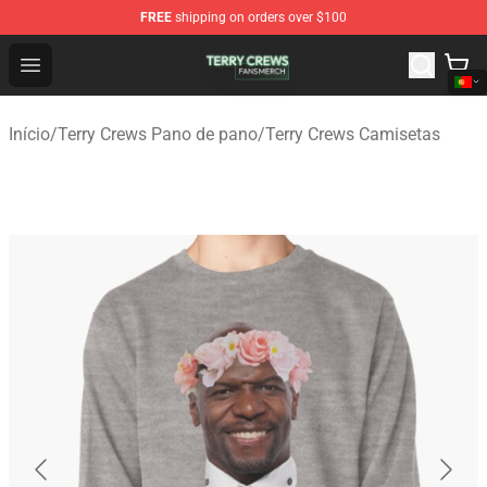
FREE
shipping on orders over $100
Terry Crews Shop - Official Terry Crews Merchandise Stor
Open menu
Início
/
Terry Crews Pano de pano
/
Terry Crews Camisetas