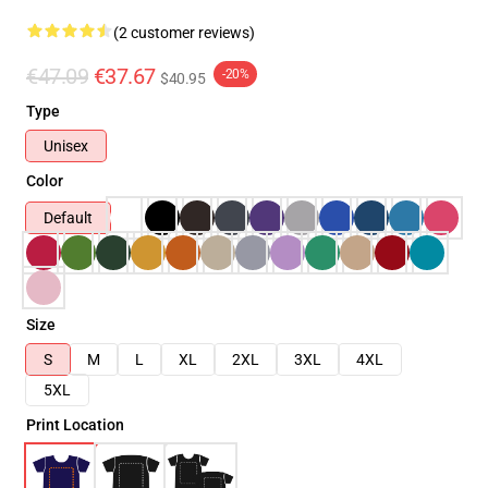
(2 customer reviews)
€47.09
€37.67
-20%
$40.95
Type
Unisex
Color
Default
Size
S
M
L
XL
2XL
3XL
4XL
5XL
Print Location