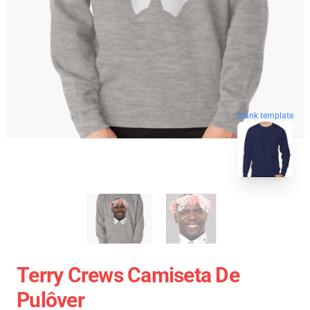
blank template
Terry Crews Camiseta De
Pulôver