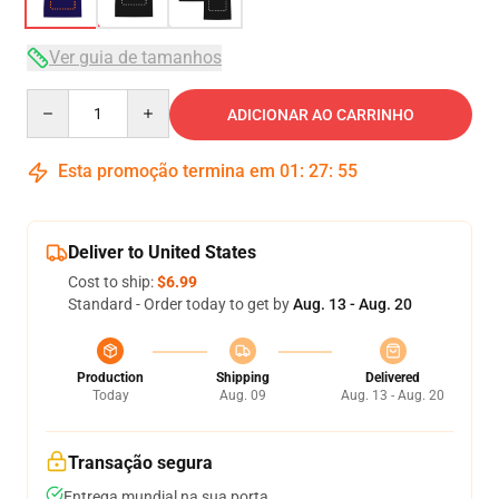
Ver guia de tamanhos
Quantity
ADICIONAR AO CARRINHO
Esta promoção termina em
01
:
27
:
54
Deliver to United States
Cost to ship:
$6.99
Standard - Order today to get by
Aug. 13 - Aug. 20
Production
Shipping
Delivered
Today
Aug. 09
Aug. 13 - Aug. 20
Transação segura
Entrega mundial na sua porta