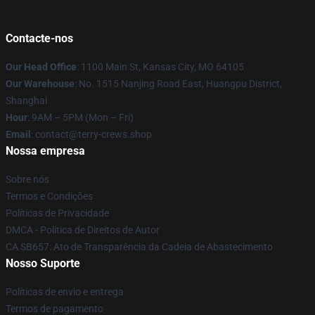
Contacte-nos
Our Head Office
: 1100 Main St, Kansas City, MO 64105
Our Warehouse
: No. 1515 Nanjing Road East, Huangpu District,
Shanghai
Hour
: 9AM – 5PM (Mon – Fri)
Email
: contact@terry-crews.shop
Nossa empresa
Sobre nós
Termos e Condições
Políticas de Privacidade
DMCA - Política de Direitos de Autor
CA SB657: Ato de Transparência da Cadeia de Abastecimento
Nosso Suporte
Políticas de envio e entrega
Termos de pagamento