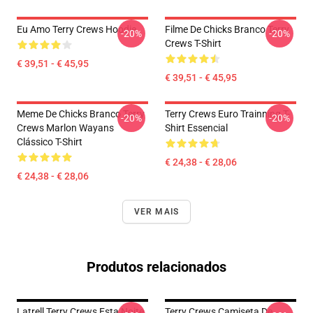
Eu Amo Terry Crews Hoodie
Filme De Chicks Branco Terry
-20%
-20%
Crews T-Shirt
€ 39,51 - € 45,95
€ 39,51 - € 45,95
Meme De Chicks Branco Terry
Terry Crews Euro Trainning T-
-20%
-20%
Crews Marlon Wayans
Shirt Essencial
Clássico T-Shirt
€ 24,38 - € 28,06
€ 24,38 - € 28,06
VER MAIS
Produtos relacionados
Latrell Terry Crews Esta Noite
Terry Crews Camiseta De